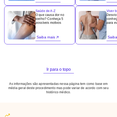
Saúde de A-Z
Viver 
O que causa dor no
Desvio
joelho? Conheça 5
conheç
possíveis motivos
para ev
Saiba mais
Saiba
Ir para o topo
As informações são apresentadas nessa página tem como base em
média geral deste procedimento mas pode variar de acordo com seu
histórico médico.