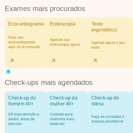
Exames mais procurados
Ecocardiograma
Endoscopia
Teste
ergométrico
Faça seu
Agende sua
ecocardiograma
Agende agora o seu
endoscopia agora
aqui no dr.consulta
teste
Check-ups mais agendados
Check-up do
Check-up da
Check-up de
homem 40+
mulher 40+
rotina
Dê mais atenção a
Cuidado para
Faça as consultas e
saúde, antes de
mulheres mais
exames prioritários
precisar
maduras