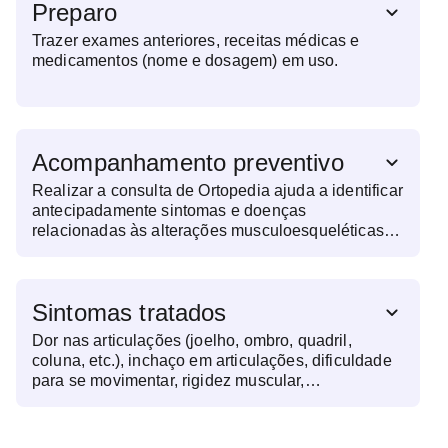
Preparo
Trazer exames anteriores, receitas médicas e
medicamentos (nome e dosagem) em uso.
Acompanhamento preventivo
Realizar a consulta de Ortopedia ajuda a identificar
antecipadamente sintomas e doenças
relacionadas às alterações musculoesqueléticas
em estágios iniciais. Manter consultas de rotina
evita complicações e facilita o tratamento, quando
necessário.
Sintomas tratados
Dor nas articulações (joelho, ombro, quadril,
coluna, etc.), inchaço em articulações, dificuldade
para se movimentar, rigidez muscular,
formigamento ou dormência nos membros,
fraqueza muscular, lesões causadas por esportes e
deformidades ósseas visíveis são alguns dos