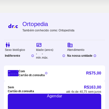
Ortopedia
Também conhecido como:
Ortopedista
Sexo biológico
Idade (anos)
Atendimento
-
-
Indiferente
Na nossa unidade
mín.
máx.
Com
R$
75,00
Cartão dr.consulta
R$
163,00
Sem
Cartão dr.consulta
até
4
x de
40,75
sem juros
Agendar