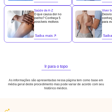
Saúde de A-Z
Viver 
O que causa dor no
Desvio
joelho? Conheça 5
conheç
possíveis motivos
para ev
Saiba mais
Saiba
Ir para o topo
As informações são apresentadas nessa página tem como base em
média geral deste procedimento mas pode variar de acordo com seu
histórico médico.