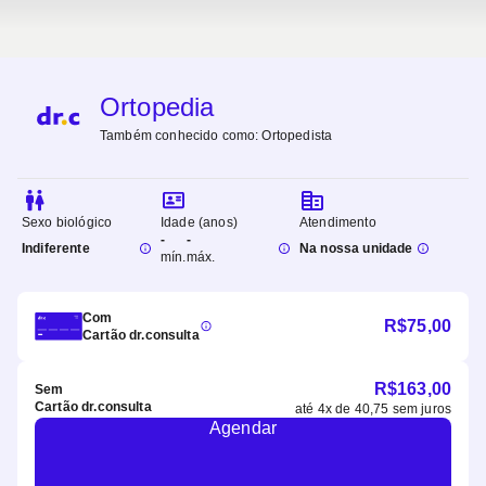
Ortopedia
Também conhecido como:
Ortopedista
Sexo biológico
Idade (anos)
Atendimento
-
-
Indiferente
Na nossa unidade
mín.
máx.
Com
R$
75,00
Cartão dr.consulta
R$
163,00
Sem
Cartão dr.consulta
até
4
x de
40,75
sem juros
Agendar