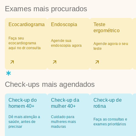
Exames mais procurados
Ecocardiograma
Endoscopia
Teste
ergométrico
Faça seu
Agende sua
ecocardiograma
Agende agora o seu
endoscopia agora
aqui no dr.consulta
teste
Check-ups mais agendados
Check-up do
Check-up da
Check-up de
homem 40+
mulher 40+
rotina
Dê mais atenção a
Cuidado para
Faça as consultas e
saúde, antes de
mulheres mais
exames prioritários
precisar
maduras