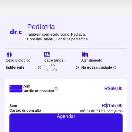
Pediatria
Também conhecido como:
Pediatra,
Consulta infantil, Consulta pediátrica
Sexo biológico
Idade (anos)
Atendimento
-
16
Indiferente
Na nossa unidade
mín.
máx.
Com
R$
69,00
Cartão dr.consulta
R$
155,00
Sem
Cartão dr.consulta
até
3
x de
51,67
sem juros
Agendar