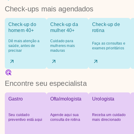
Check-ups mais agendados
Check-up do
Check-up da
Check-up de
homem 40+
mulher 40+
rotina
Dê mais atenção a
Cuidado para
Faça as consultas e
saúde, antes de
mulheres mais
exames prioritários
precisar
maduras
Encontre seu especialista
Gastro
Oftalmologista
Urologista
Seu cuidado
Agende aqui sua
Receba um cuidado
preventivo está aqui
consulta de rotina
mais direcionado