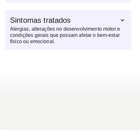
possíveis quadros de saúde, e orientar sobre
alimentação, vacinação, sono e segurança. Esse
acompanhamento regular ajuda a prevenir
Sintomas tratados
doenças, promover hábitos saudáveis e garantir
que a criança atinja seu pleno potencial físico e
Alergias, alterações no desenvolvimento motor e
emocional, desde pequena.
condições gerais que possam afetar o bem-estar
físico ou emocional.