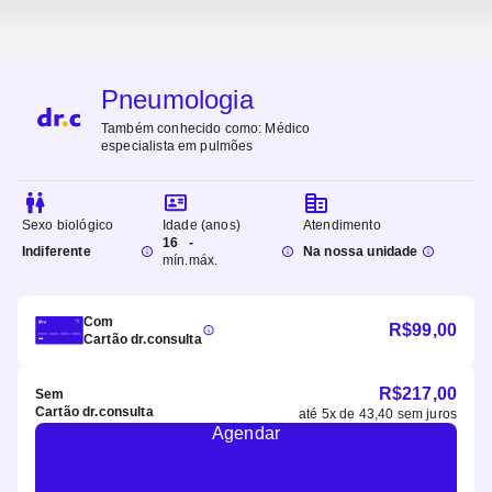
Pneumologia
Também conhecido como:
Médico
especialista em pulmões
Sexo biológico
Idade (anos)
Atendimento
16
-
Indiferente
Na nossa unidade
mín.
máx.
Com
R$
99,00
Cartão dr.consulta
R$
217,00
Sem
Cartão dr.consulta
até
5
x de
43,40
sem juros
Agendar