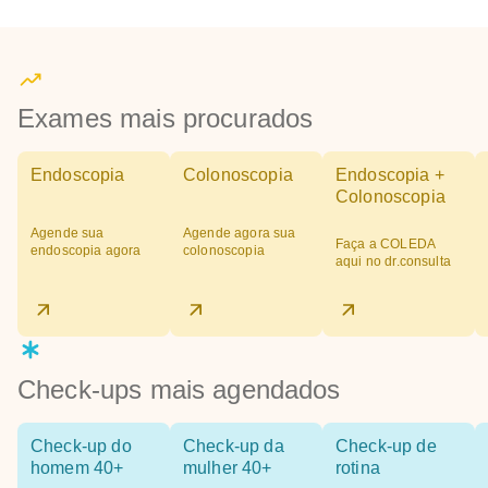
Exames mais procurados
Endoscopia
Colonoscopia
Endoscopia +
Colonoscopia
Agende sua
Agende agora sua
Faça a COLEDA
endoscopia agora
colonoscopia
aqui no dr.consulta
Check-ups mais agendados
Check-up do
Check-up da
Check-up de
homem 40+
mulher 40+
rotina