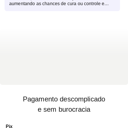
aumentando as chances de cura ou controle e
indica o tratamento mais recomendado. Na lista
dos sintomas mais avaliados estão: tosse, falta de
ar, chiados no peito, dores no peito e rouquidão.
Pagamento descomplicado
e sem burocracia
Pix