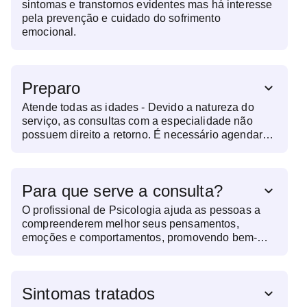
sintomas e transtornos evidentes mas há interesse
pela prevenção e cuidado do sofrimento
emocional.
Preparo
Atende todas as idades - Devido a natureza do
serviço, as consultas com a especialidade não
possuem direito a retorno. É necessário agendar
uma nova sessão sempre que indicado pelo
profissional.
Para que serve a consulta?
O profissional de Psicologia ajuda as pessoas a
compreenderem melhor seus pensamentos,
emoções e comportamentos, promovendo bem-
estar mental e emocional. Ele auxilia a enfrentar
doenças como ansiedade, depressão e outras
dificuldades do cotidiano. Além disso, o psicólogo
Sintomas tratados
pode atuar no desenvolvimento pessoal, ajudando
o indivíduo a fortalecer sua autoestima, tomar