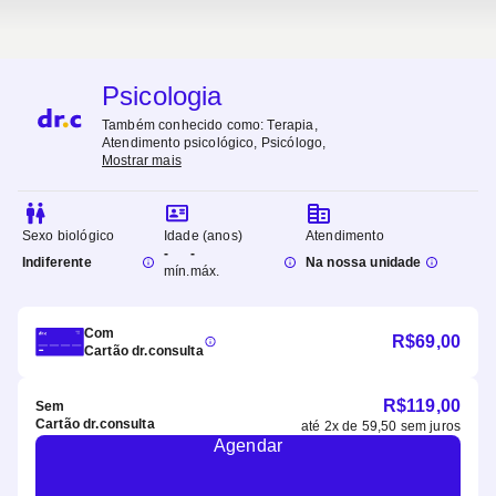
Psicologia
Também conhecido como:
Terapia,
Atendimento psicológico, Psicólogo
,
Mostrar mais
Sexo biológico
Idade (anos)
Atendimento
-
-
Indiferente
Na nossa unidade
mín.
máx.
Com
R$
69,00
Cartão dr.consulta
R$
119,00
Sem
Cartão dr.consulta
até
2
x de
59,50
sem juros
Agendar