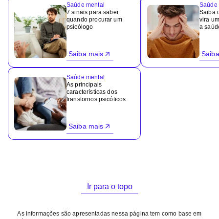
Saúde mental
Saúde 
7 sinais para saber
Saiba 
quando procurar um
vira u
psicólogo
a saúd
Saiba mais
Saiba
Saúde mental
As principais
características dos
transtornos psicóticos
Saiba mais
Ir para o topo
As informações são apresentadas nessa página tem como base em