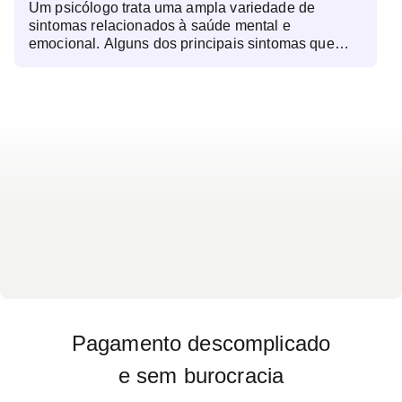
Um psicólogo trata uma ampla variedade de
decisões mais conscientes e melhorar sua
sintomas relacionados à saúde mental e
qualidade de vida. Além isso, trabalha em áreas
emocional. Alguns dos principais sintomas que
como orientação profissional, desenvolvimento de
podem ser abordados em terapia incluem sintomas
habilidades sociais e gerenciamento de emoções.
emocionais como ansiedade, depressão, baixa
autoestima, ou ainda, sintomas cognitivos,
comportamentais e físicos.
Pagamento descomplicado
e sem burocracia