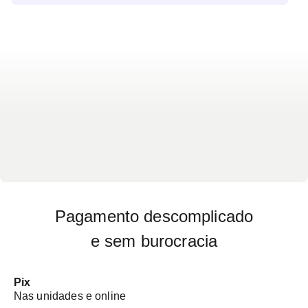
intensas; dificuldade de concentração e
esquecimentos frequentes; insônia severa ou sono
excessivo sem descanso reparador; irritabilidade
excessiva e comportamento impulsivo; sensação
persistente de medo, paranoia ou desconfiança;
pensamentos negativos recorrentes ou ideação
suicida; alucinações visuais ou auditivas e
distorção da realidade.
Pagamento descomplicado
e sem burocracia
Pix
Nas unidades e online