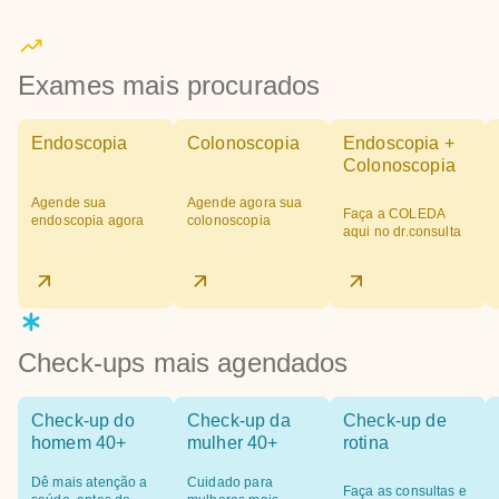
Exames mais procurados
Endoscopia
Colonoscopia
Endoscopia +
Colonoscopia
Agende sua
Agende agora sua
Faça a COLEDA
endoscopia agora
colonoscopia
aqui no dr.consulta
Check-ups mais agendados
Check-up do
Check-up da
Check-up de
homem 40+
mulher 40+
rotina
Dê mais atenção a
Cuidado para
Faça as consultas e