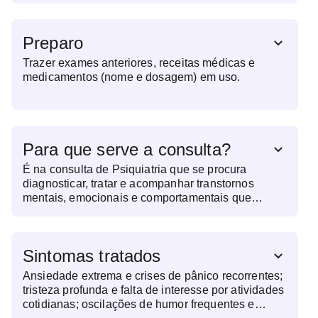
Preparo
Trazer exames anteriores, receitas médicas e
medicamentos (nome e dosagem) em uso.
Para que serve a consulta?
É na consulta de Psiquiatria que se procura
diagnosticar, tratar e acompanhar transtornos
mentais, emocionais e comportamentais que
afetam a qualidade de vida do paciente. O
psiquiatra investiga os sintomas, oferece suporte
terapêutico e prescreve medicações, quando
Sintomas tratados
necessário, auxiliando no controle das condições.
O acompanhamento psicológico regular é
Ansiedade extrema e crises de pânico recorrentes;
fundamental para ajustar o tratamento conforme a
tristeza profunda e falta de interesse por atividades
resposta de cada paciente e promover um
cotidianas; oscilações de humor frequentes e
equilíbrio mental sustentável.