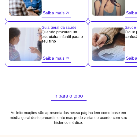
Saiba mais
Saiba
Guia geral da saúde
Saúde 
Quando procurar um
O que 
psiquiatra infantil para o
confus
seu filho
Saiba mais
Saiba
Ir para o topo
As informações são apresentadas nessa página tem como base em
média geral deste procedimento mas pode variar de acordo com seu
histórico médico.