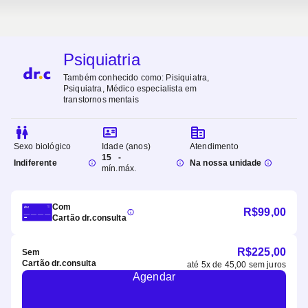
Psiquiatria
Também conhecido como:
Pisiquiatra,
Psiquiatra, Médico especialista em
transtornos mentais
Sexo biológico
Idade (anos)
Atendimento
15
-
Indiferente
Na nossa unidade
mín.
máx.
Com
R$
99,00
Cartão dr.consulta
R$
225,00
Sem
Cartão dr.consulta
até
5
x de
45,00
sem juros
Agendar