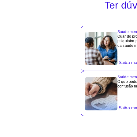
Ter dúv
Saúde men
Quando pr
psiquiatra 
da saúde m
Saiba ma
Saúde men
O que pode
confusão m
Saiba ma