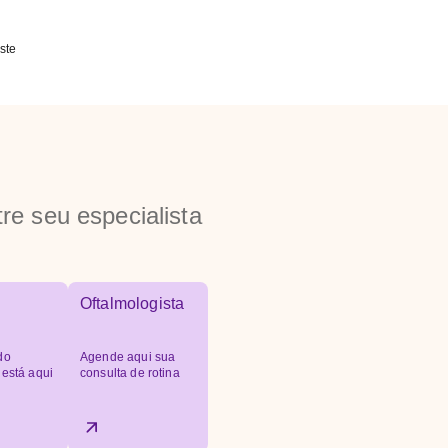
ste
re seu especialista
Oftalmologista
do
Agende aqui sua
 está aqui
consulta de rotina