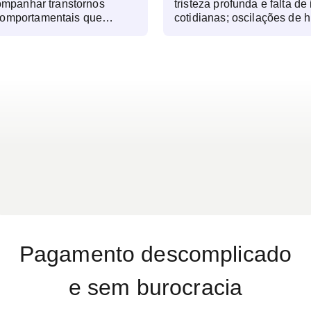
companhar transtornos
tristeza profunda e falta de
comportamentais que
cotidianas; oscilações de 
ida do paciente. O
intensas; dificuldade de c
sintomas, oferece suporte
esquecimentos frequentes;
e medicações, quando
excessivo sem descanso rep
no controle das condições.
excessiva e comportamento
lógico regular é
persistente de medo, paran
r o tratamento conforme a
pensamentos negativos rec
nte e promover um
suicida; alucinações visuai
tável.
distorção da realidade.
Pagamento descomplicado
e sem burocracia