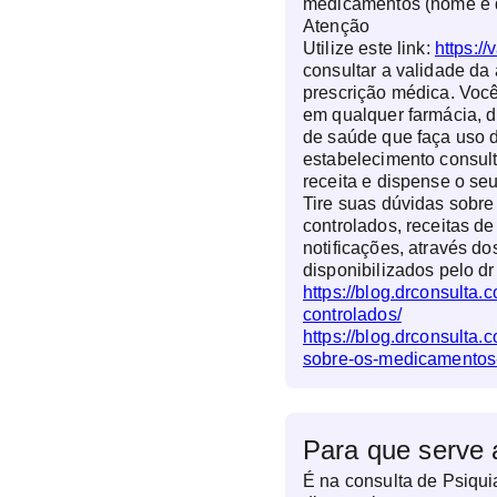
medicamentos (nome e 
Atenção
Utilize este link:
https://
consultar a validade da 
prescrição médica. Você
em qualquer farmácia, d
de saúde que faça uso d
estabelecimento consul
receita e dispense o s
Tire suas dúvidas sobr
controlados, receitas de
notificações, através do
disponibilizados pelo dr
https://blog.drconsulta
controlados/
https://blog.drconsulta.
sobre-os-medicamentos-
Para que serve 
É na consulta de Psiqui