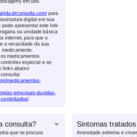
dosagem) em uso.
valida.drconsulta.com/
para
assinatura digital em sua
 pode apresentar este link
rogaria ou unidade básica
a internet, para que o
te a veracidade da sua
eu medicamento.
e os medicamentos
 controles especial e as
s links abaixo
 consulta:
.com/medicamentos-
com/as-principais-duvidas-
controlados/
a consulta?
Sintomas tratados
atria que se procura
Ansiedade extrema e crises