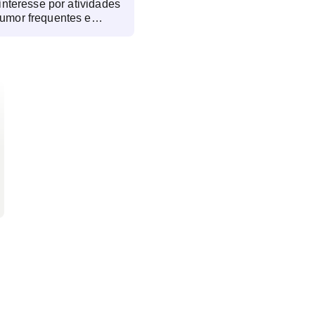
 interesse por atividades
humor frequentes e
oncentração e
 insônia severa ou sono
arador; irritabilidade
 impulsivo; sensação
oia ou desconfiança;
orrentes ou ideação
s ou auditivas e