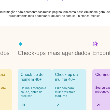
 informações são apresentadas nessa página tem como base em média geral de
procedimento mas pode variar de acordo com seu histórico médico.
ados
Check-ups mais agendados
Encont
pia
Check-up do
Check-up da
Otorrino
homem 40+
mulher 40+
 sua
Seu cuida
Dê mais atenção a
Cuidado para
preventivo
saúde, antes de
mulheres mais
precisar
maduras