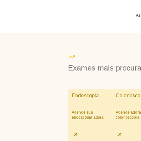
As
Exames mais procur
Endoscopia
Colonosco
Agende sua
Agende agora
endoscopia agora
colonoscopia