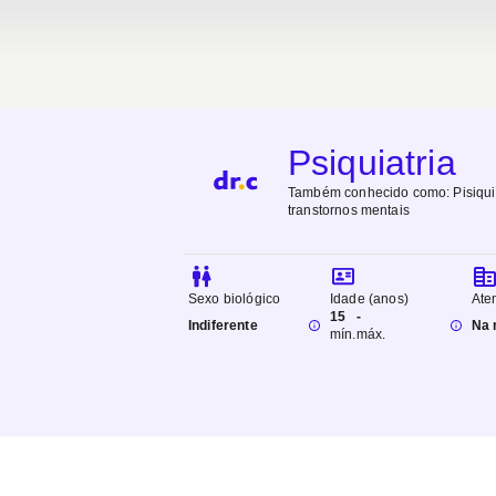
Psiquiatria
Também conhecido como:
Pisiqu
transtornos mentais
Sexo biológico
Idade (anos)
Ate
15
-
Indiferente
Na 
mín.
máx.