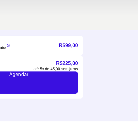
R$
99,00
ulta
R$
225,00
até
5
x de
45,00
sem juros
Agendar