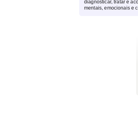
diagnosticar, tratar e a
mentais, emocionais e 
afetam a qualidade de v
psiquiatra investiga os 
terapêutico e prescrev
necessário, auxiliando 
O acompanhamento psico
fundamental para ajusta
resposta de cada pacie
equilíbrio mental susten