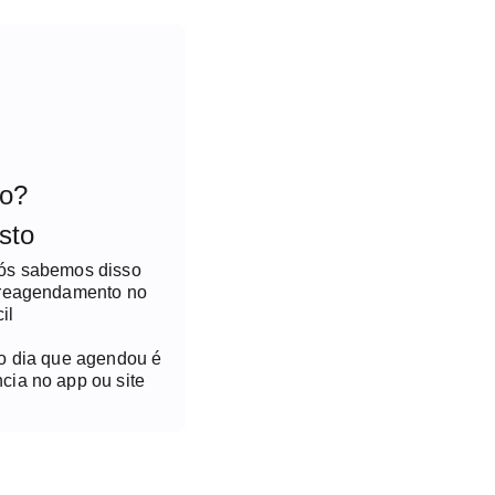
to?
sto
nós sabemos disso
 reagendamento no
il
no dia que agendou é
cia no app ou site