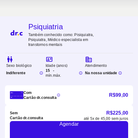
Psiquiatria
Também conhecido como:
Pisiquiatra,
Psiquiatra, Médico especialista em
transtornos mentais
Sexo biológico
Idade (anos)
Atendimento
15
-
Indiferente
Na nossa unidade
mín.
máx.
Com
R$
99,00
Cartão dr.consulta
R$
225,00
Sem
Cartão dr.consulta
até
5
x de
45,00
sem juros
Agendar