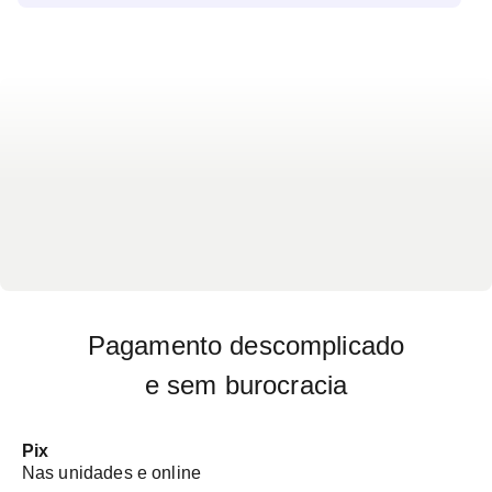
intensas; dificuldade de concentração e
esquecimentos frequentes; insônia severa ou sono
excessivo sem descanso reparador; irritabilidade
excessiva e comportamento impulsivo; sensação
persistente de medo, paranoia ou desconfiança;
pensamentos negativos recorrentes ou ideação
suicida; alucinações visuais ou auditivas e
distorção da realidade.
Pagamento descomplicado
e sem burocracia
Pix
Nas unidades e online