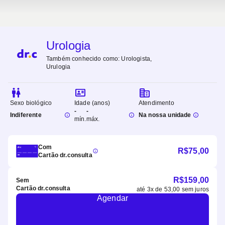
Urologia
Também conhecido como:
Urologista,
Urulogia
Sexo biológico
Idade (anos)
Atendimento
-
-
Indiferente
Na nossa unidade
mín.
máx.
Com
R$
75,00
Cartão dr.consulta
R$
159,00
Sem
Cartão dr.consulta
até
3
x de
53,00
sem juros
Agendar