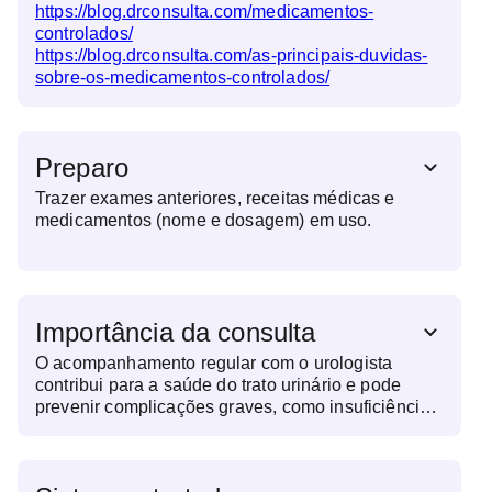
https://blog.drconsulta.com/medicamentos-
controlados/
https://blog.drconsulta.com/as-principais-duvidas-
sobre-os-medicamentos-controlados/
Preparo
Trazer exames anteriores, receitas médicas e
medicamentos (nome e dosagem) em uso.
Importância da consulta
O acompanhamento regular com o urologista
contribui para a saúde do trato urinário e pode
prevenir complicações graves, como insuficiência
renal e câncer de próstata, que iniciam com
infecções. O especialista atende tanto homens
quanto mulheres.