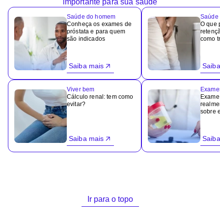
importante para sua saúde
Saúde do homem
Saúde 
Conheça os exames de
O que 
próstata e para quem
retençã
são indicados
como tr
Saiba mais
Saiba
Viver bem
Exame
Cálculo renal: tem como
Exame 
evitar?
realme
sobre 
Saiba mais
Saiba
Ir para o topo