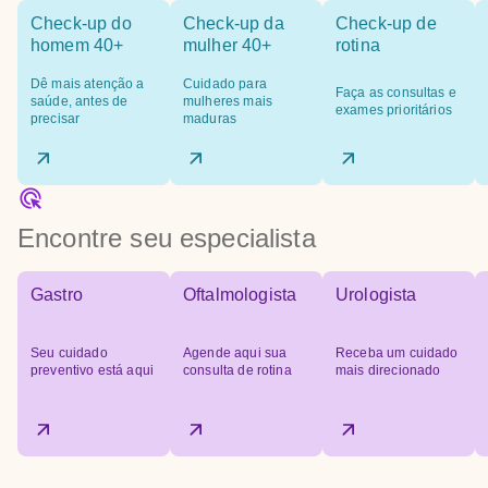
Check-up do
Check-up da
Check-up de
homem 40+
mulher 40+
rotina
Dê mais atenção a
Cuidado para
Faça as consultas e
saúde, antes de
mulheres mais
exames prioritários
precisar
maduras
Encontre seu especialista
Gastro
Oftalmologista
Urologista
Seu cuidado
Agende aqui sua
Receba um cuidado
preventivo está aqui
consulta de rotina
mais direcionado