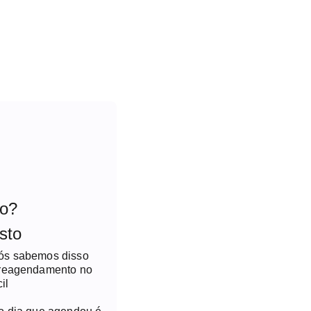
to?
sto
nós sabemos disso
 reagendamento no
il