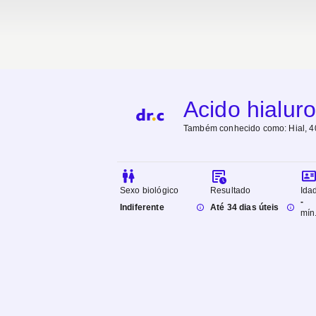
Acido hialur
Também conhecido como:
Hial, 
Sexo biológico
Resultado
Ida
-
Indiferente
Até 34 dias úteis
mín