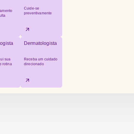
Cuide-se
amento
preventivamente
ulta
ogista
Dermatologista
ui sua
Receba um cuidado
e rotina
direcionado