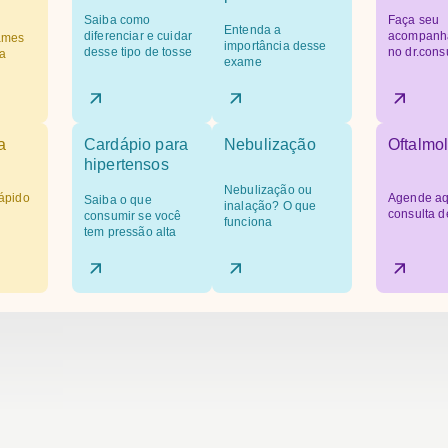
Saiba como
Faça seu
Entenda a
diferenciar e cuidar
acompanh
ames
importância desse
desse tipo de tosse
no dr.cons
a
exame
a
Cardápio para
Nebulização
Oftalmol
hipertensos
Nebulização ou
ápido
Agende aq
Saiba o que
inalação? O que
consulta d
consumir se você
funciona
tem pressão alta