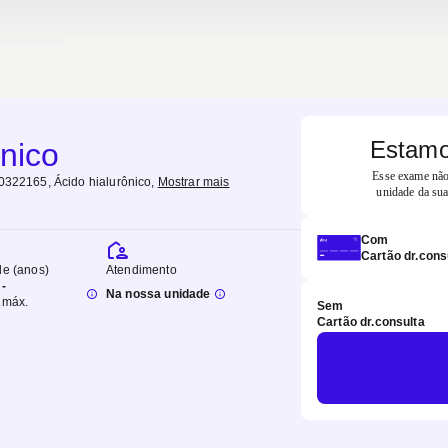
Estamo
onico
Esse exame não 
40322165, Ácido hialurônico
,
Mostrar mais
unidade da sua
Com
Cartão dr.cons
de (anos)
Atendimento
-
Na nossa unidade
.
máx.
Sem
Cartão dr.consulta