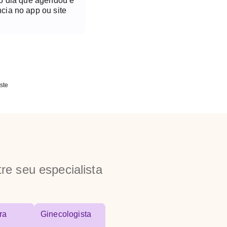
no dia que agendou é
cia no app ou site
ste
re seu especialista
ra
Ginecologista