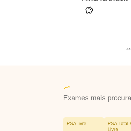
As
Exames mais procur
PSA livre
PSA Total /
Livre