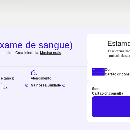
Estamo
(exame de sangue)
Esse exame não 
reatinina, Creatininemia
,
Mostrar mais
unidade da sua
Com
Cartão dr.cons
de (anos)
Atendimento
-
Na nossa unidade
.
máx.
Sem
Cartão dr.consulta