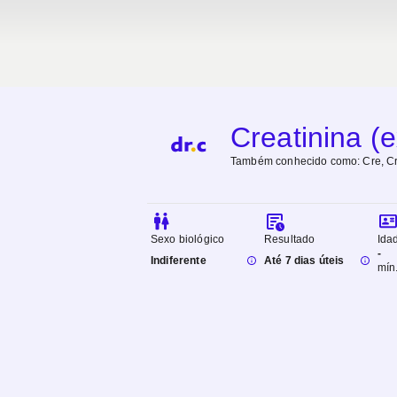
Creatinina 
Também conhecido como:
Cre, C
Sexo biológico
Resultado
Ida
-
Indiferente
Até 7 dias úteis
mín