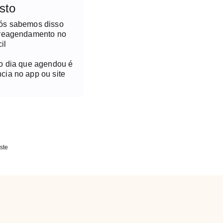
sto
nós sabemos disso
 reagendamento no
il
no dia que agendou é
cia no app ou site
ste