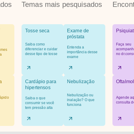
ados
Temas mais pesquisados
Encont
Tosse seca
Exame de
Psiquiat
próstata
Saiba como
Faça seu
Entenda a
diferenciar e cuidar
acompanh
ames
importância desse
desse tipo de tosse
no dr.cons
a
exame
a
Cardápio para
Nebulização
Oftalmol
hipertensos
Nebulização ou
ápido
Agende aq
Saiba o que
inalação? O que
consulta d
consumir se você
funciona
tem pressão alta