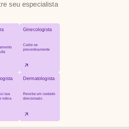
re seu especialista
ra
Ginecologista
Cuide-se
amento
preventivamente
ulta
ogista
Dermatologista
ui sua
Receba um cuidado
e rotina
direcionado