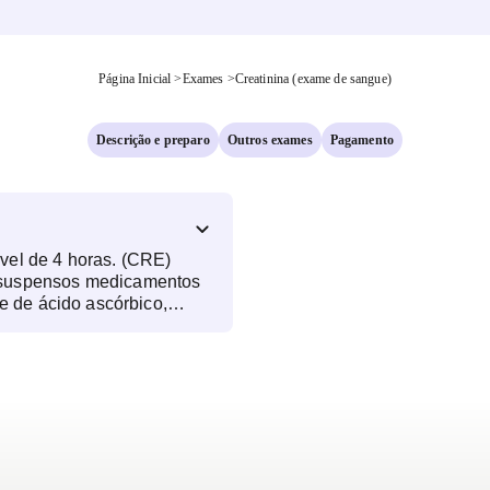
Página Inicial
>
Exames
>
Creatinina (exame de sangue)
Descrição e preparo
Outros exames
Pagamento
vel de 4 horas. (CRE)
 suspensos medicamentos
se de ácido ascórbico,
rutose, glicose, levodopa,
na e piruvato. (CRE)