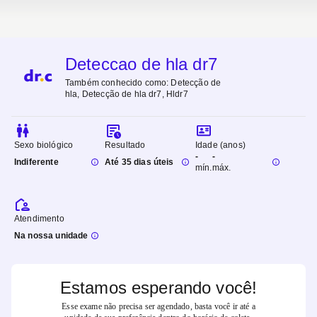
Deteccao de hla dr7
Também conhecido como:
Detecção de
hla, Detecção de hla dr7, Hldr7
Sexo biológico
Resultado
Idade (anos)
-
-
Indiferente
Até 35 dias úteis
mín.
máx.
Atendimento
Na nossa unidade
Estamos esperando você!
Esse exame não precisa ser agendado, basta você ir até a