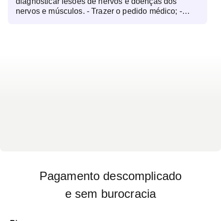
diagnosticar lesões de nervos e doenças dos
nervos e músculos. - Trazer o pedido médico; -
Comparecer bem alimentado; - Para realização do
exame o paciente deverá estar com trajes leves e
folgados (levar calção ou saias para o caso de
exames dos membros inferiores); - Não usar
cremes na pele; - Informar o médico durante a
realização do exame sobre doenças pré-existentes
e medicamentos em uso; - A presença de marca-
passo cardíaco ou qualquer aparelho elétrico, são
de contra-indicação relativa. Avaliaremos cada
caso separadamente durante realização do exame;
- O uso de antiagregante plaquetário (AAS,
Clopidogrel) e anticoagulante oral apresentam
contra-indicação relativa. Avaliaremos cada caso
separadamente durante realização do exame.
Pagamento descomplicado
e sem burocracia