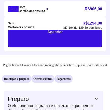
Com
R$
906,00
Cartão dr.consulta
R$
1294,00
Sem
Cartão dr.consulta
até
10
x de
129,40
sem juros
Agendar
Página Inicial
>
Exames
>
Eletroneuromiografia de membros sup. e inf. com teste de est
Descrição e preparo
Outros exames
Pagamento
Preparo
O eletroneuromiograma é um exame que permite