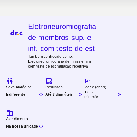
Eletroneuromiografia
de membros sup. e
inf. com teste de est
Também conhecido como:
Eletroneuromiografia de mmss e mmii
com teste de estimulação repetitiva
Sexo biológico
Resultado
Idade (anos)
12
-
Indiferente
Até 7 dias úteis
mín.
máx.
Atendimento
Na nossa unidade