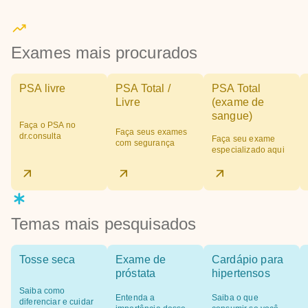
Exames mais procurados
PSA livre
PSA Total /
PSA Total
Livre
(exame de
sangue)
Faça o PSA no
Faça seus exames
dr.consulta
Faça seu exame
com segurança
especializado aqui
Temas mais pesquisados
Tosse seca
Exame de
Cardápio para
próstata
hipertensos
Saiba como
Entenda a
Saiba o que
diferenciar e cuidar