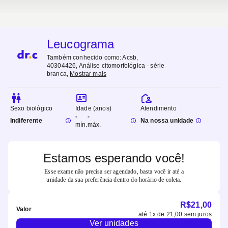
Leucograma
Também conhecido como:
Acsb,
40304426, Análise citomorfológica - série
branca
,
Mostrar mais
Sexo biológico
Idade (anos)
Atendimento
-
-
Indiferente
Na nossa unidade
mín.
máx.
Estamos esperando você!
Esse exame não precisa ser agendado, basta você ir até a
unidade da sua preferência dentro do horário de coleta.
R$
21,00
Valor
até
1
x de
21,00
sem juros
Ver unidades