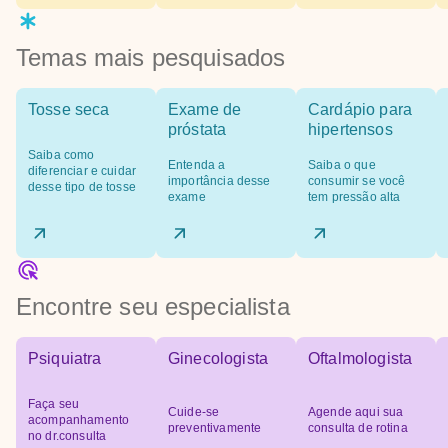
Temas mais pesquisados
Tosse seca
Exame de
Cardápio para
próstata
hipertensos
Saiba como
Entenda a
Saiba o que
diferenciar e cuidar
importância desse
consumir se você
desse tipo de tosse
exame
tem pressão alta
Encontre seu especialista
Psiquiatra
Ginecologista
Oftalmologista
Faça seu
Cuide-se
Agende aqui sua
acompanhamento
preventivamente
consulta de rotina
no dr.consulta