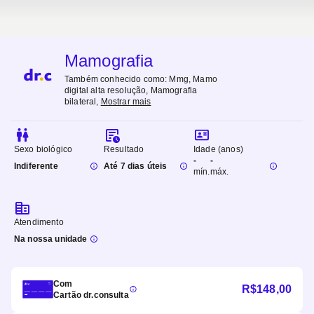
Mamografia
Também conhecido como:
Mmg, Mamo
digital alta resolução, Mamografia
bilateral
,
Mostrar mais
Sexo biológico
Resultado
Idade (anos)
-
-
Indiferente
Até 7 dias úteis
mín.
máx.
Atendimento
Na nossa unidade
Com
R$
148,00
Cartão dr.consulta