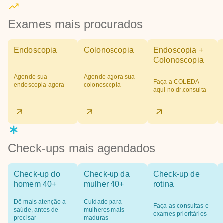
Exames mais procurados
Endoscopia
Colonoscopia
Endoscopia +
Colonoscopia
Agende sua
Agende agora sua
Faça a COLEDA
endoscopia agora
colonoscopia
aqui no dr.consulta
Check-ups mais agendados
Check-up do
Check-up da
Check-up de
homem 40+
mulher 40+
rotina
Dê mais atenção a
Cuidado para
Faça as consultas e
saúde, antes de
mulheres mais
exames prioritários
precisar
maduras