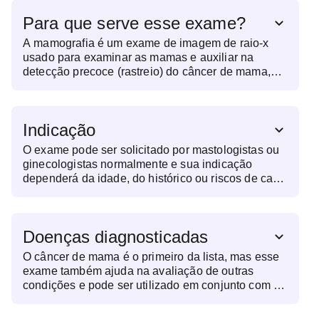
axilas. - De preferência, agendar o exame para o
Para que serve esse exame?
período pós-menstrual, quando as mamas estão
menos doloridas. - Em casos de suspeita de
A mamografia é um exame de imagem de raio-x
gravidez, independente dos dias de atraso
usado para examinar as mamas e auxiliar na
menstrual, o exame não deve ser realizado. Em
detecção precoce (rastreio) do câncer de mama,
casos duvidosos, o exame de BHCG deve ser
principalmente entre as mulheres que não
realizado para afastar a possibilidade de gestação.
apresentam sintomas.
- Caso precise realizar Ultrassom de Mamas e
Mamografia, realizar primeiro a Mamografia. Para o
Indicação
Ultrassom, é necessário apresentar o laudo e as
imagens da mamografia.
O exame pode ser solicitado por mastologistas ou
ginecologistas normalmente e sua indicação
dependerá da idade, do histórico ou riscos de cada
paciente. Pessoas com alto risco, podem fazer o
exame anualmente, a partir dos 35 anos e, no
geral, as demais a partir dos 40. É importante
Doenças diagnosticadas
consultar o médico para avaliar a necessidade.
O câncer de mama é o primeiro da lista, mas esse
exame também ajuda na avaliação de outras
condições e pode ser utilizado em conjunto com o
ultrassom das mamas.