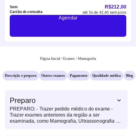
R$
212,00
Sem
Cartão dr.consulta
até
5
x de
42,40
sem juros
Agendar
Página Inicial
>
Exames
>
Mamografia
Descrição e preparo
Outros exames
Pagamento
Qualidade médica
Blog
Preparo
PREPARO: - Trazer pedido médico do exame -
Trazer exames anteriores da região a ser
examinada, como Mamografia, Ultrassonografia de
Mamas, Biópsias. - No dia do exame, não utilizar
cremes, talco, desodorante e gel nas mamas e