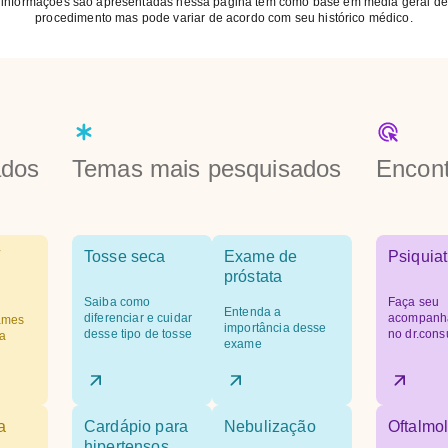
 informações são apresentadas nessa página tem como base em média geral de
procedimento mas pode variar de acordo com seu histórico médico.
ados
Temas mais pesquisados
Encont
Tosse seca
Exame de
Psiquiat
próstata
Saiba como
Faça seu
Entenda a
diferenciar e cuidar
acompanh
ames
importância desse
desse tipo de tosse
no dr.cons
a
exame
a
Cardápio para
Nebulização
Oftalmol
hipertensos