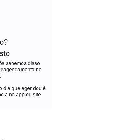
to?
sto
nós sabemos disso
 reagendamento no
il
no dia que agendou é
cia no app ou site