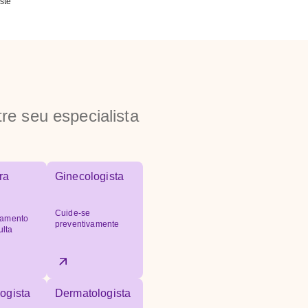
ste
re seu especialista
ra
Ginecologista
Cuide-se
amento
preventivamente
ulta
ogista
Dermatologista