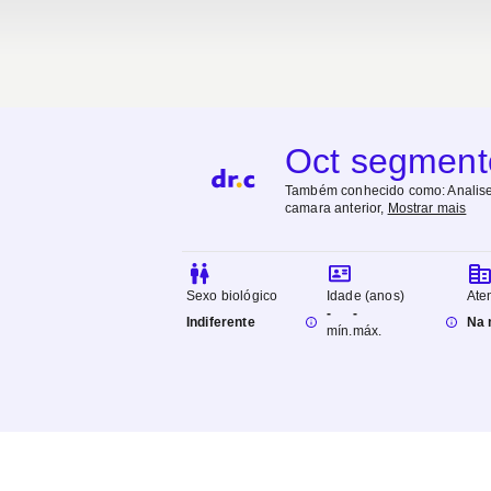
Oct segmento
Também conhecido como:
Analis
camara anterior
,
Mostrar mais
Sexo biológico
Idade (anos)
Ate
-
-
Indiferente
Na 
mín.
máx.