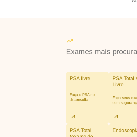
As
Exames mais procur
PSA livre
PSA Total /
Livre
Faça o PSA no
Faça seus ex
dr.consulta
com seguranç
PSA Total
Endoscopi
(exame de