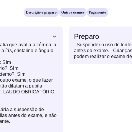
Descrição e preparo
Outros exames
Pagamento
Preparo
fia que avalia a córnea, a
- Suspender o uso de lente
a íris, cristalino e ângulo
antes do exame. - Criança
podem realizar o exame d
?:
Sim
o mesmo.
rio?:
Sim
xterno?:
Sim
utro exame, o que fazer
ão dilatam a pupila
?:
LAUDO OBRIGATÓRIO,
ária a suspensão de
 dias antes do exame, e não
ante.