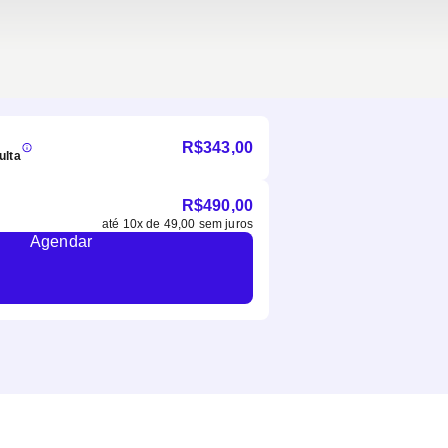
R$
343,00
ulta
R$
490,00
até
10
x de
49,00
sem juros
Agendar