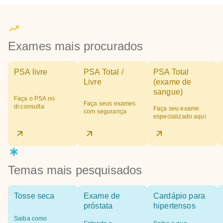
Exames mais procurados
PSA livre
PSA Total /
PSA Total
Livre
(exame de
sangue)
Faça o PSA no
Faça seus exames
dr.consulta
Faça seu exame
com segurança
especializado aqui
Temas mais pesquisados
Tosse seca
Exame de
Cardápio para
próstata
hipertensos
Saiba como