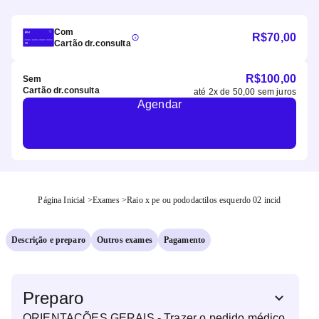
Com
R$
70,00
Cartão dr.consulta
R$
100,00
Sem
Cartão dr.consulta
até
2
x de
50,00
sem juros
Agendar
Página Inicial
>
Exames
>
Raio x pe ou pododactilos esquerdo 02 incid
Descrição e preparo
Outros exames
Pagamento
Preparo
ORIENTAÇÕES GERAIS - Trazer o pedido médico