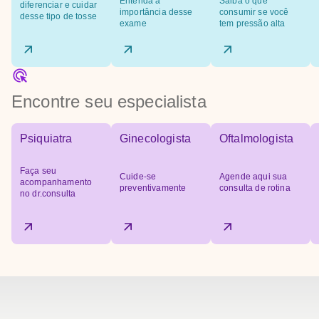
Entenda a
Saiba o que
diferenciar e cuidar
importância desse
consumir se você
desse tipo de tosse
exame
tem pressão alta
Encontre seu especialista
Psiquiatra
Ginecologista
Oftalmologista
Faça seu
Cuide-se
Agende aqui sua
acompanhamento
preventivamente
consulta de rotina
no dr.consulta