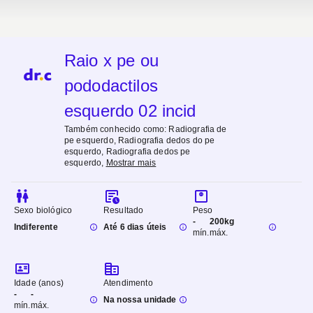
Raio x pe ou
pododactilos
esquerdo 02 incid
Também conhecido como:
Radiografia de
pe esquerdo, Radiografia dedos do pe
esquerdo, Radiografia dedos pe
esquerdo
,
Mostrar mais
Sexo biológico
Resultado
Peso
-
200kg
Indiferente
Até 6 dias úteis
mín.
máx.
Idade (anos)
Atendimento
-
-
Na nossa unidade
mín.
máx.