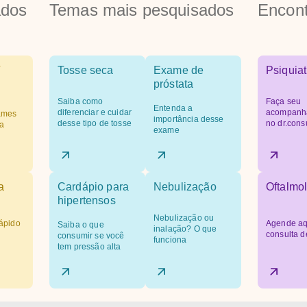
ados
Temas mais pesquisados
Encont
Tosse seca
Exame de
Psiquiat
próstata
Saiba como
Faça seu
Entenda a
diferenciar e cuidar
acompanh
ames
importância desse
desse tipo de tosse
no dr.cons
a
exame
a
Cardápio para
Nebulização
Oftalmol
hipertensos
Nebulização ou
ápido
Agende aq
Saiba o que
inalação? O que
consulta d
consumir se você
funciona
tem pressão alta