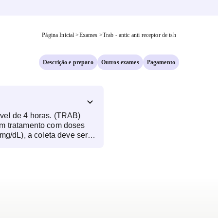
Página Inicial
>
Exames
>
Trab - antic anti receptor de tsh
Descrição e preparo
Outros exames
Pagamento
vel de 4 horas. (TRAB)
m tratamento com doses
mg/dL), a coleta deve ser
 8 horas após a última