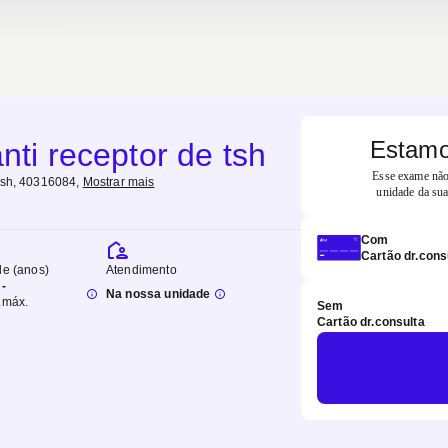
Estamo
anti receptor de tsh
Esse exame não 
Tsh, 40316084
,
Mostrar mais
unidade da sua
Com
Cartão dr.cons
de (anos)
Atendimento
-
Na nossa unidade
.
máx.
Sem
Cartão dr.consulta