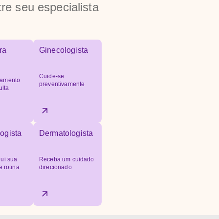
re seu especialista
ra
Ginecologista
Cuide-se
amento
preventivamente
ulta
ogista
Dermatologista
ui sua
Receba um cuidado
e rotina
direcionado