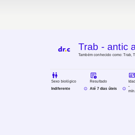
Trab - antic 
Também conhecido como:
Trab, 
Sexo biológico
Resultado
Ida
-
Indiferente
Até 7 dias úteis
mín