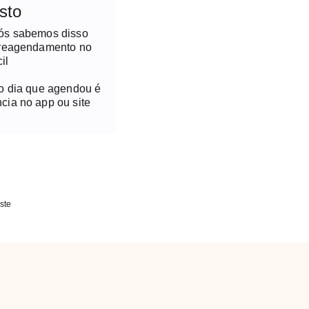
sto
nós sabemos disso
 reagendamento no
il
no dia que agendou é
cia no app ou site
ste