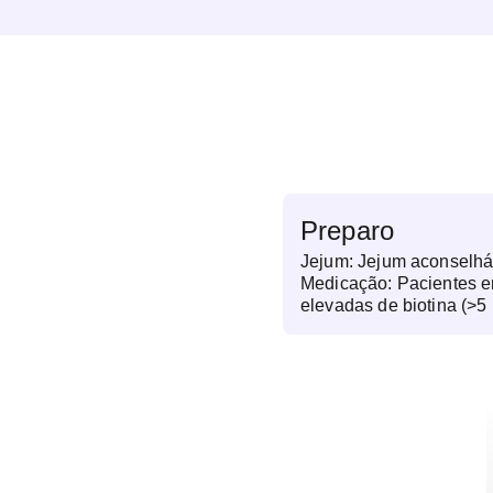
Preparo
Jejum: Jejum aconselhá
Medicação: Pacientes e
elevadas de biotina (>5 
realizada até no mínimo
administração. (TRAB)