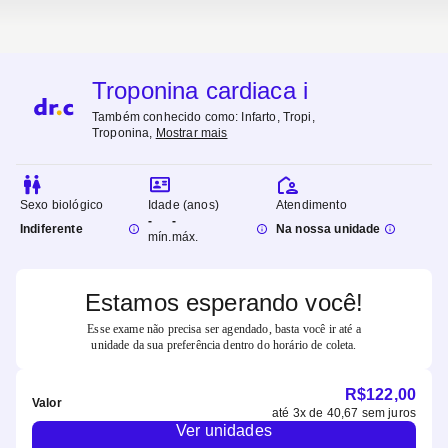
Troponina cardiaca i
Também conhecido como:
Infarto, Tropi,
Troponina
,
Mostrar mais
Sexo biológico
Idade (anos)
Atendimento
-
-
Indiferente
Na nossa unidade
mín.
máx.
Estamos esperando você!
Esse exame não precisa ser agendado, basta você ir até a
unidade da sua preferência dentro do horário de coleta.
R$
122,00
Valor
até
3
x de
40,67
sem juros
Ver unidades