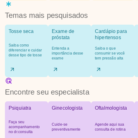
Temas mais pesquisados
Tosse seca
Exame de
Cardápio para
próstata
hipertensos
Saiba como
Entenda a
Saiba o que
diferenciar e cuidar
importância desse
consumir se você
desse tipo de tosse
exame
tem pressão alta
Encontre seu especialista
Psiquiatra
Ginecologista
Oftalmologista
Faça seu
Cuide-se
Agende aqui sua
acompanhamento
preventivamente
consulta de rotina
no dr.consulta