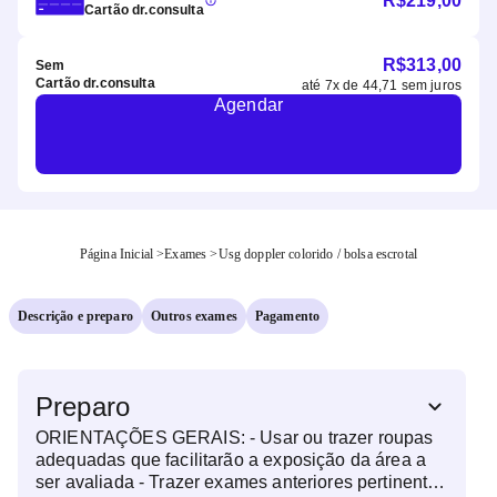
R$
219,00
Cartão dr.consulta
R$
313,00
Sem
Cartão dr.consulta
até
7
x de
44,71
sem juros
Agendar
Página Inicial
>
Exames
>
Usg doppler colorido / bolsa escrotal
Descrição e preparo
Outros exames
Pagamento
Preparo
ORIENTAÇÕES GERAIS: - Usar ou trazer roupas
adequadas que facilitarão a exposição da área a
ser avaliada - Trazer exames anteriores pertinentes