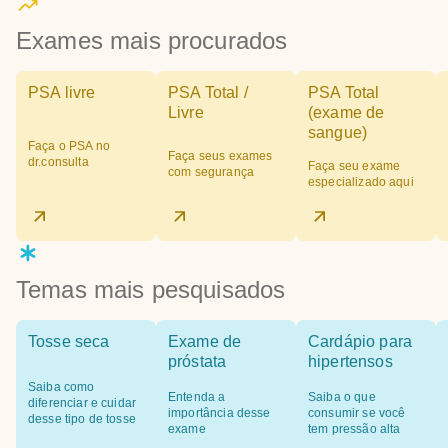
Exames mais procurados
PSA livre
PSA Total /
PSA Total
Livre
(exame de
sangue)
Faça o PSA no
Faça seus exames
dr.consulta
Faça seu exame
com segurança
especializado aqui
Temas mais pesquisados
Tosse seca
Exame de
Cardápio para
próstata
hipertensos
Saiba como
Entenda a
Saiba o que
diferenciar e cuidar
importância desse
consumir se você
desse tipo de tosse
exame
tem pressão alta