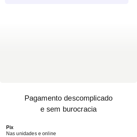
à região a ser avaliada - Trazer o pedido médico do
exame - Não há preparo específico para o exame
Pagamento descomplicado
e sem burocracia
Pix
Nas unidades e online