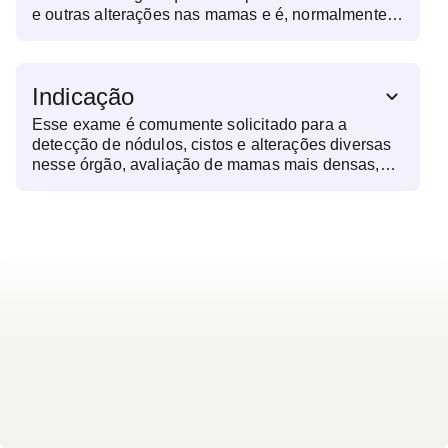
TENHA EXAME DE MAMOGRAFIA E USG DE
e outras alterações nas mamas e é, normalmente,
MAMA - AGENDAR PRIMEIRO A MAMOGRAFIA
complementar a outro exame bem conhecido: a
COM INTERVALO MÍNIMO DE 30 MINUTOS
mamografia.
PARA AGENDAR O USG"
Indicação
Esse exame é comumente solicitado para a
detecção de nódulos, cistos e alterações diversas
nesse órgão, avaliação de mamas mais densas,
para auxílio no diagnóstico de câncer de mama e
rastreamento de outros casos específicos