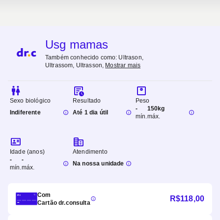
Usg mamas
Também conhecido como:
Ultrason,
Ultrassom, Ultrasson
,
Mostrar mais
Sexo biológico
Resultado
Peso
-
150kg
Indiferente
Até 1 dia útil
mín.
máx.
Idade (anos)
Atendimento
-
-
Na nossa unidade
mín.
máx.
Com
R$
118,00
Cartão dr.consulta