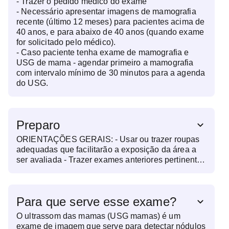
- Trazer o pedido médico do exame
- Necessário apresentar imagens de mamografia
recente (último 12 meses) para pacientes acima de
40 anos, e para abaixo de 40 anos (quando exame
for solicitado pelo médico).
- Caso paciente tenha exame de mamografia e
USG de mama - agendar primeiro a mamografia
com intervalo mínimo de 30 minutos para a agenda
do USG.
Preparo
ORIENTAÇÕES GERAIS: - Usar ou trazer roupas
adequadas que facilitarão a exposição da área a
ser avaliada - Trazer exames anteriores pertinentes
à região a ser avaliada - Trazer o pedido médico do
exame - NECESSÁRIO APRESENTAR IMAGENS
DE MAMOGRAFIA RECENTE (ÚLTIMOS 12
Para que serve esse exame?
MESES) PARA PACIENTES ACIMA DE 40 ANOS,
E ABAIXO DE 40 ANOS (QUANDO EXAME FOR
O ultrassom das mamas (USG mamas) é um
SOLICITADO PELO MÉDICO). - CASO PACIENTE
exame de imagem que serve para detectar nódulos