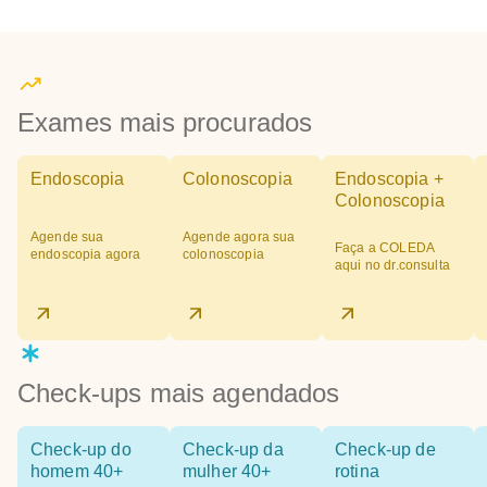
Exames mais procurados
Endoscopia
Colonoscopia
Endoscopia +
Colonoscopia
Agende sua
Agende agora sua
Faça a COLEDA
endoscopia agora
colonoscopia
aqui no dr.consulta
Check-ups mais agendados
Check-up do
Check-up da
Check-up de
homem 40+
mulher 40+
rotina