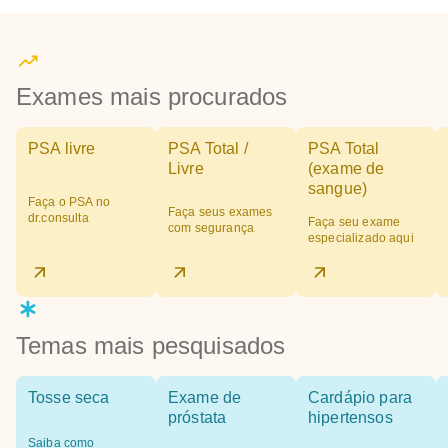
Exames mais procurados
PSA livre
PSA Total /
PSA Total
Livre
(exame de
sangue)
Faça o PSA no
Faça seus exames
dr.consulta
Faça seu exame
com segurança
especializado aqui
Temas mais pesquisados
Tosse seca
Exame de
Cardápio para
próstata
hipertensos
Saiba como