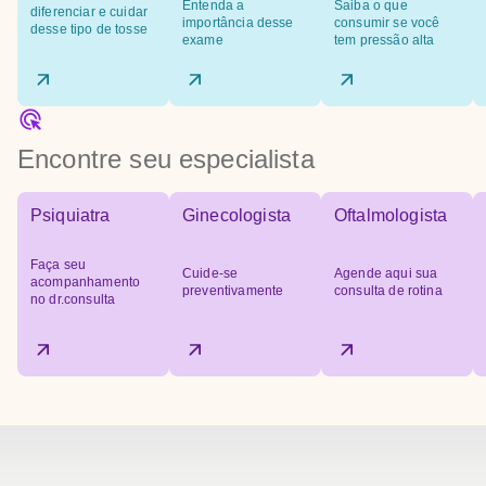
Entenda a
Saiba o que
diferenciar e cuidar
importância desse
consumir se você
desse tipo de tosse
exame
tem pressão alta
Encontre seu especialista
Psiquiatra
Ginecologista
Oftalmologista
Faça seu
Cuide-se
Agende aqui sua
acompanhamento
preventivamente
consulta de rotina
no dr.consulta