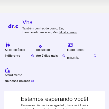
Vhs
Também conhecido como:
Esr,
Hemossedimentacao, Ves
,
Mostrar mais
Sexo biológico
Resultado
Idade (anos)
-
-
Indiferente
Até 7 dias úteis
mín.
máx.
Atendimento
Na nossa unidade
Estamos esperando você!
Esse exame não precisa ser agendado, basta você ir até a