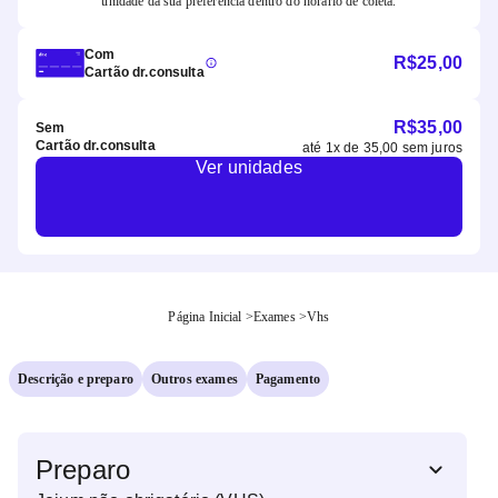
unidade da sua preferência dentro do horário de coleta.
Com
R$
25,00
Cartão dr.consulta
R$
35,00
Sem
Cartão dr.consulta
até
1
x de
35,00
sem juros
Ver unidades
Página Inicial
>
Exames
>
Vhs
Descrição e preparo
Outros exames
Pagamento
Preparo