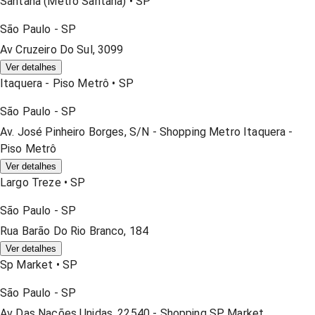
Santana (metrô Santana)
•
SP
São Paulo
-
SP
Av Cruzeiro Do Sul, 3099
Ver detalhes
Itaquera - Piso Metrô
•
SP
São Paulo
-
SP
Av. José Pinheiro Borges, S/n - Shopping Metro Itaquera -
Piso Metrô
Ver detalhes
Largo Treze
•
SP
São Paulo
-
SP
Rua Barão Do Rio Branco, 184
Ver detalhes
Sp Market
•
SP
São Paulo
-
SP
Av Das Nações Unidas, 22540 - Shopping SP Market