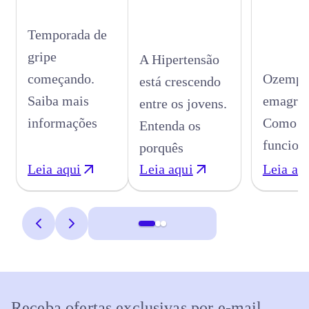
Temporada de
gripe
A Hipertensão
começando.
Ozempic
está crescendo
Saiba mais
emagrec
entre os jovens.
informações
Como
Entenda os
funcion
porquês
Leia aqui
Leia aqui
Leia aq
Receba ofertas exclusivas por e-mail