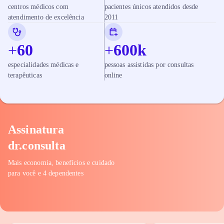
centros médicos com
pacientes únicos atendidos desde
atendimento de excelência
2011
+
60
+
600
k
especialidades médicas e
pessoas assistidas por consultas
terapêuticas
online
Assinatura
dr.consulta
Mais economia, benefícios e cuidado
para você e 4 dependentes