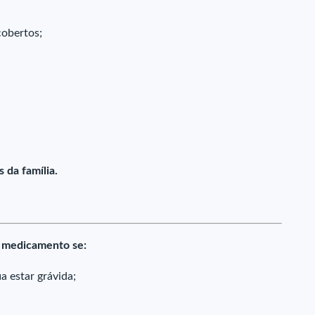
cobertos;
 da família.
e medicamento se:
ia estar grávida;