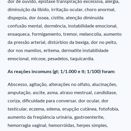
dor de ouvido, epistaxe transpiração excessiva, alergia,
diminuição da libido, irritação ocular, choro anormal,
dispepsia, dor óssea, cistite, atenção diminuída
confusão mental, dormência, instabilidade emocional,
enxaqueca, formigamento, tremor, melancolia, aumento
da pressão arterial, distúrbios da bexiga, dor no peito,
dor nos mamilos, eritema, dermatite instabilidade
emocional, micose, pesadelos, taquicardia.
As reações incomuns (gt; 1/1.000 e lt; 1/100) foram:
Abscesso, agitação, alterações no olfato, alucinações,
amputação, ascite, asma, atraso mestrual, candidíase,
coriza, dificuldade para conversar, dor ocular, dor
testicular, eczema, edema, erupção cutânea, fotofobia,
aumento da freqüência urinária, gastroenterite,
hemorragia vaginal, hemorróidas, herpes simples,