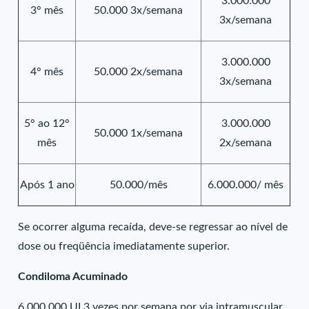
3.000.000
3° mês
50.000 3x/semana
3x/semana
3.000.000
4° mês
50.000 2x/semana
3x/semana
5° ao 12°
3.000.000
50.000 1x/semana
mês
2x/semana
Após 1 ano
50.000/mês
6.000.000/ mês
Se ocorrer alguma recaída, deve-se regressar ao nível de
dose ou freqüência imediatamente superior.
Condiloma Acuminado
6.000.000 UI 3 vezes por semana por via intramuscular