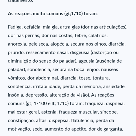
tratamento.
As reações muito comuns (gt;1/10) foram:
Fadiga, cefaléia, mialgia, artralgias (dor nas articulações),
dor nas pernas, dor nas costas, febre, calafrios,
anorexia, pele seca, alopécia, secura nos olhos, diarréia,
prurido, ressecamento nasal, disgeusia (distorção ou
diminuição do senso do paladar), ageusia (ausência de
paladar), sonolência, secura na boca, enjôo, náuseas
vômitos, dor abdominal, diarréia, tosse, tontura,
sonolência, irritabilidade, perda da memória, ansiedade,
insônia, depressão, alteração da visão). As reações
comuns (gt; 1/100 e lt; 1/10) foram: fraqueza, dispnéia,
mal estar geral, astenia, fraqueza muscular, síncope,
constipação, aftas, dispepsia, flatulência, perda da
motivação, sede, aumento do apetite, dor de garganta,