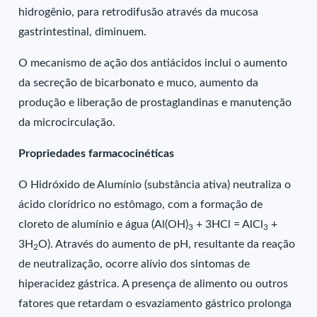
hidrogênio, para retrodifusão através da mucosa
gastrintestinal, diminuem.
O mecanismo de ação dos antiácidos inclui o aumento
da secreção de bicarbonato e muco, aumento da
produção e liberação de prostaglandinas e manutenção
da microcirculação.
Propriedades farmacocinéticas
O Hidróxido de Alumínio (substância ativa) neutraliza o
ácido clorídrico no estômago, com a formação de
cloreto de alumínio e água (Al(OH)
+ 3HCl = AlCl
+
3
3
3H
O). Através do aumento de pH, resultante da reação
2
de neutralização, ocorre alívio dos sintomas de
hiperacidez gástrica. A presença de alimento ou outros
fatores que retardam o esvaziamento gástrico prolonga