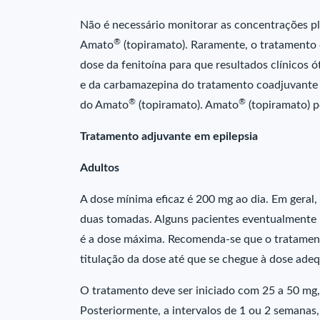
Não é necessário monitorar as concentrações p
®
Amato
(topiramato). Raramente, o tratamento 
dose da fenitoína para que resultados clínicos ó
e da carbamazepina do tratamento coadjuvant
®
®
do Amato
(topiramato). Amato
(topiramato) p
Tratamento adjuvante em epilepsia
Adultos
A dose mínima eficaz é 200 mg ao dia. Em geral, 
duas tomadas. Alguns pacientes eventualmente p
é a dose máxima. Recomenda-se que o tratament
titulação da dose até que se chegue à dose ade
O tratamento deve ser iniciado com 25 a 50 mg,
Posteriormente, a intervalos de 1 ou 2 semanas