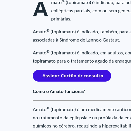
A
®
mato
(topiramato) é indicado, para a
epilépticas parciais, com ou sem genera
primárias.
®
Amato
(topiramato) é indicado, também, para 
associadas à Síndrome de Lennox-Gastaut.
®
Amato
(topiramato) é indicado, em adultos, c
topiramato para o tratamento agudo da enxaque
Como o Amato funciona?
®
Amato
(topiramato) é um medicamento anticon
no tratamento da epilepsia e na profilaxia da e
químicos no cérebro, reduzindo a hiperexcitabil