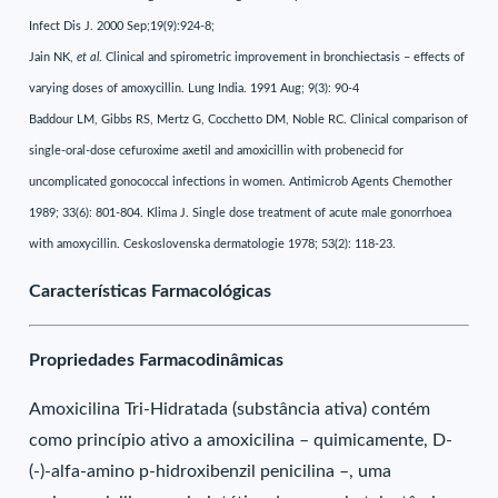
Infect Dis J. 2000 Sep;19(9):924-8;
Jain NK,
et al
. Clinical and spirometric improvement in bronchiectasis – effects of
varying doses of amoxycillin. Lung India. 1991 Aug; 9(3): 90-4
Baddour LM, Gibbs RS, Mertz G, Cocchetto DM, Noble RC. Clinical comparison of
single-oral-dose cefuroxime axetil and amoxicillin with probenecid for
uncomplicated gonococcal infections in women. Antimicrob Agents Chemother
1989; 33(6): 801-804. Klima J. Single dose treatment of acute male gonorrhoea
with amoxycillin. Ceskoslovenska dermatologie 1978; 53(2): 118-23.
Características Farmacológicas
Propriedades Farmacodinâmicas
Amoxicilina Tri-Hidratada (substância ativa) contém
como princípio ativo a amoxicilina – quimicamente, D-
(-)-alfa-amino p-hidroxibenzil penicilina –, uma