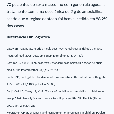
70 pacientes do sexo masculino com gonorreia aguda, a
tratamento com uma dose única de 2 g de amoxicilina,
sendo que o regime adotado foi bem sucedido em 98,2%
dos casos.
Referência Bibliográfica
Casey JR.Treating acute otitis media post-PCV-7: judicious antibiotic therapy.
Postgrad Med. 2005 Dec;118(6 Suppl Emerging):32-3, 24- 31);
Garrison, GD,
et al
. High-dose
versus
standard-dose amoxicillin for acute otitis
media. Ann Pharmacother 38(1):15-19, 2004;
Poole MD, Portugal LG. Treatment of rhinosinusitis in the outpatient setting. Am
J Med. 2005 Jul;118 Suppl 7A:45S-50S;
Curtin-Wirt C, Casey JR,
et al.
Efficacy of penicillin vs. amoxicillin in children with
group A beta hemolytic streptococcal tonsillopharyngitis. Clin Pediatr (Phila).
2003 Apr;42(3):219-25;
McCracken GH Jr. Diagnosis and management of pneumonia in children. Pediatr