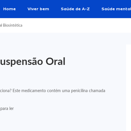
Home
Viver bem
Saúde de A-Z
Saúde menta
l Biosintética
Suspensão Oral
unciona? Este medicamento contém uma penicilina chamada
para ler