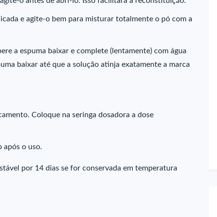
gite-o antes de abri-lo. Isso facilitará a reconstituição.
dicada e agite-o bem para misturar totalmente o pó com a
spere a espuma baixar e complete (lentamente) com água
spuma baixar até que a solução atinja exatamente a marca
icamento. Coloque na seringa dosadora a dose
 após o uso.
 estável por 14 dias se for conservada em temperatura