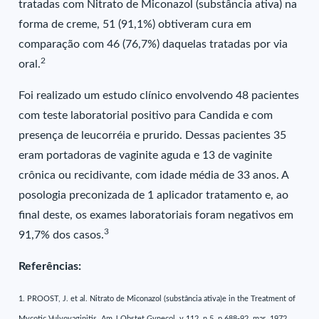
tratadas com Nitrato de Miconazol (substância ativa) na
forma de creme, 51 (91,1%) obtiveram cura em
comparação com 46 (76,7%) daquelas tratadas por via
2
oral.
Foi realizado um estudo clínico envolvendo 48 pacientes
com teste laboratorial positivo para Candida e com
presença de leucorréia e prurido. Dessas pacientes 35
eram portadoras de vaginite aguda e 13 de vaginite
crônica ou recidivante, com idade média de 33 anos. A
posologia preconizada de 1 aplicador tratamento e, ao
final deste, os exames laboratoriais foram negativos em
3
91,7% dos casos.
Referências:
1. PROOST, J. et al. Nitrato de Miconazol (substância ativa)e in the Treatment of
Mycotic Vulvovaginitis. Am J Obstet Gynecol, v.112, n.5, p.688-92, mar. 1972.