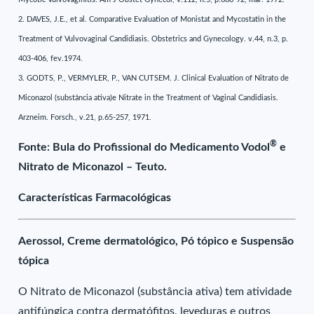
2. DAVES, J.E., et al. Comparative Evaluation of Monistat and Mycostatin in the
Treatment of Vulvovaginal Candidiasis. Obstetrics and Gynecology. v.44, n.3, p.
403-406, fev.1974.
3. GODTS, P., VERMYLER, P., VAN CUTSEM. J. Clinical Evaluation of Nitrato de
Miconazol (substância ativa)e Nitrate in the Treatment of Vaginal Candidiasis.
Arzneim. Forsch., v.21, p.65-257, 1971.
®
Fonte: Bula do Profissional do Medicamento Vodol
e
Nitrato de Miconazol – Teuto.
Características Farmacológicas
Aerossol, Creme dermatológico, Pó tópico e Suspensão
tópica
O Nitrato de Miconazol (substância ativa) tem atividade
antifúngica contra dermatófitos, leveduras e outros