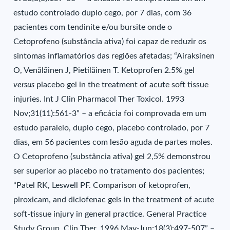
estudo controlado duplo cego, por 7 dias, com 36
pacientes com tendinite e/ou bursite onde o
Cetoprofeno (substância ativa) foi capaz de reduzir os
sintomas inflamatórios das regiões afetadas; “Airaksinen
O, Venãlãinen J, Pietilãinen T. Ketoprofen 2.5% gel
versus
placebo gel in the treatment of acute soft tissue
injuries. Int J Clin Pharmacol Ther Toxicol. 1993
Nov;31(11):561-3” – a eficácia foi comprovada em um
estudo paralelo, duplo cego, placebo controlado, por 7
dias, em 56 pacientes com lesão aguda de partes moles.
O Cetoprofeno (substância ativa) gel 2,5% demonstrou
ser superior ao placebo no tratamento dos pacientes;
“Patel RK, Leswell PF. Comparison of ketoprofen,
piroxicam, and diclofenac gels in the treatment of acute
soft-tissue injury in general practice. General Practice
Study Group. Clin Ther. 1996 May-Jun;18(3):497-507” –