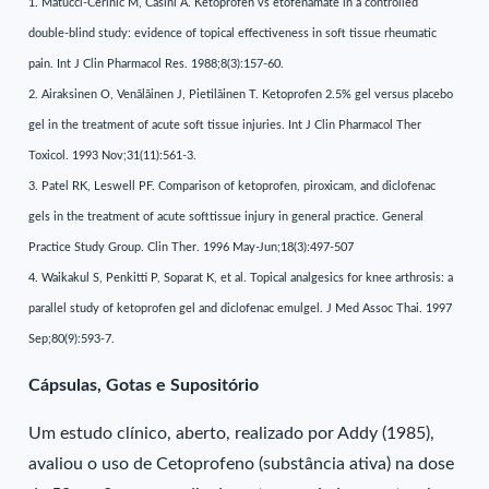
1. Matucci-Cerinic M, Casini A. Ketoprofen vs etofenamate in a controlled
double-blind study: evidence of topical effectiveness in soft tissue rheumatic
pain. Int J Clin Pharmacol Res. 1988;8(3):157-60.
2. Airaksinen O, Venãlãinen J, Pietilãinen T. Ketoprofen 2.5% gel versus placebo
gel in the treatment of acute soft tissue injuries. Int J Clin Pharmacol Ther
Toxicol. 1993 Nov;31(11):561-3.
3. Patel RK, Leswell PF. Comparison of ketoprofen, piroxicam, and diclofenac
gels in the treatment of acute softtissue injury in general practice. General
Practice Study Group. Clin Ther. 1996 May-Jun;18(3):497-507
4. Waikakul S, Penkitti P, Soparat K, et al. Topical analgesics for knee arthrosis: a
parallel study of ketoprofen gel and diclofenac emulgel. J Med Assoc Thai. 1997
Sep;80(9):593-7.
Cápsulas, Gotas e Supositório
Um estudo clínico, aberto, realizado por Addy (1985),
avaliou o uso de Cetoprofeno (substância ativa) na dose