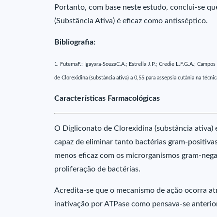
Portanto, com base neste estudo, conclui-se qu
(Substância Ativa) é eficaz como antisséptico.
Bibliografia:
1. FutemaF.: Igayara-SouzaC.A.; Estrella J.P.; Credie L.F.G.A.; Campos
de Clorexidina (substância ativa) a 0,55 para assepsia cutânia na téc
Características Farmacológicas
O Digliconato de Clorexidina (substância ativa)
capaz de eliminar tanto bactérias gram-positiva
menos eficaz com os microrganismos gram-negat
proliferação de bactérias.
Acredita-se que o mecanismo de ação ocorra atr
inativação por ATPase como pensava-se anterio