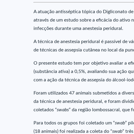
A atuação antisséptica tópica do Digliconato de
através de um estudo sobre a eficácia do ativo 
infecções durante uma anestesia peridural.
A técnica de anestesia peridural é passível de vá
de técnicas de assepsia cutânea no local da pun
O presente estudo tem por objetivo avaliar a efi
(substância ativa) a 0,5%, avaliando sua ação 
com a ação da técnica de assepsia do álcool-iod
Foram utilizados 47 animais submetidos a divers
da técnica de anestesia peridural, e foram divid
coletados “
swabs
” da região lombossacral, que 
Para todos os grupos foi coletado um “
swab
” pi
(18 animais) foi realizada a coleta do “
swab
” trê