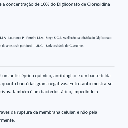
e a concentração de 10% do Digliconato de Clorexidina
 M.A.; Lourenço P.; Pereira M.A.; Braga S.C.S. Avaliação da eficácia do Digliconato
nica de anestesia peridural – UNG – Universidade de Guarulhos.
 é um antisséptico químico, antifúngico e um bactericida
s quanto bactérias gram-negativas. Entretanto mostra-se
ivos. Também é um bacteriostático, impedindo a
avés da ruptura da membrana celular, e não pela
rmente.