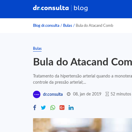
Blog dr.consulta
/
Bulas
/
Bula do Atacand Comb
Bulas
Bula do Atacand Co
Tratamento da hipertensão arterial quando a monotera
controle da pressão arterial;...
08, jan de 2019
52 minutos 
dr.consulta