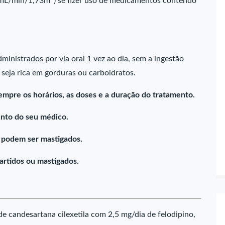
60mL/min/1,73m
) se fizer uso de medicamentos contendo
nistrados por via oral 1 vez ao dia, sem a ingestão
seja rica em gorduras ou carboidratos.
empre os horários, as doses e a duração do tratamento.
nto do seu médico.
 podem ser mastigados.
artidos ou mastigados.
e candesartana cilexetila com 2,5 mg/dia de felodipino,