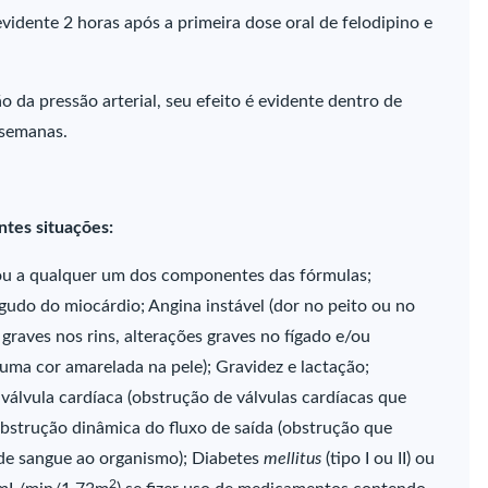
vidente 2 horas após a primeira dose oral de felodipino e
da pressão arterial, seu efeito é evidente dentro de
 semanas.
ntes situações:
o ou a qualquer um dos componentes das fórmulas;
gudo do miocárdio; Angina instável (dor no peito ou no
graves nos rins, alterações graves no fígado e/ou
e uma cor amarelada na pele); Gravidez e lactação;
álvula cardíaca (obstrução de válvulas cardíacas que
Obstrução dinâmica do fluxo de saída (obstrução que
e sangue ao organismo); Diabetes
mellitus
(tipo I ou II) ou
2