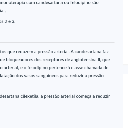
 monoterapia com candesartana ou felodipino são
al;
s 2 e 3.
 que reduzem a pressão arterial. A candesartana faz
e bloqueadores dos receptores de angiotensina II, que
o arterial, e o felodipino pertence à classe chamada de
ilatação dos vasos sanguíneos para reduzir a pressão
sartana cilexetila, a pressão arterial começa a reduzir