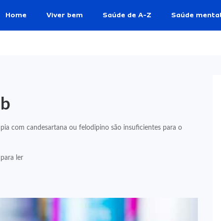
Home
Viver bem
Saúde de A-Z
Saúde menta
mb
pia com candesartana ou felodipino são insuficientes para o
para ler