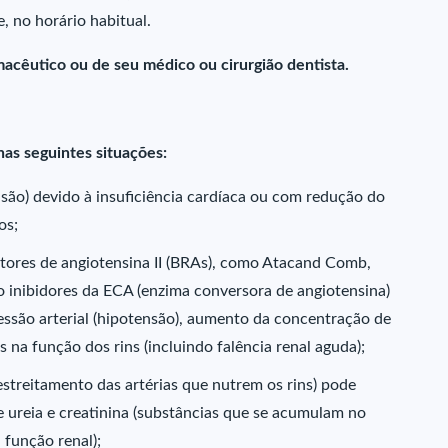
, no horário habitual.
acêutico ou de seu médico ou cirurgião dentista.
as seguintes situações:
nsão) devido à insuficiência cardíaca ou com redução do
os;
ores de angiotensina II (BRAs), como Atacand Comb,
nibidores da ECA (enzima conversora de angiotensina)
essão arterial (hipotensão), aumento da concentração de
s na função dos rins (incluindo falência renal aguda);
estreitamento das artérias que nutrem os rins) pode
 ureia e creatinina (substâncias que se acumulam no
 função renal);