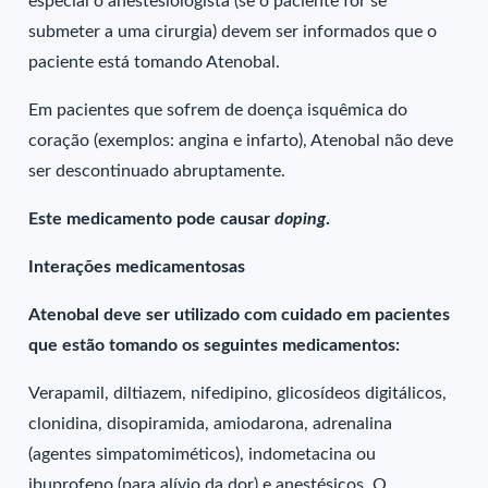
especial o anestesiologista (se o paciente for se
submeter a uma cirurgia) devem ser informados que o
paciente está tomando Atenobal.
Em pacientes que sofrem de doença isquêmica do
coração (exemplos: angina e infarto), Atenobal não deve
ser descontinuado abruptamente.
Este medicamento pode causar
doping
.
Interações medicamentosas
Atenobal deve ser utilizado com cuidado em pacientes
que estão tomando os seguintes medicamentos:
Verapamil, diltiazem, nifedipino, glicosídeos digitálicos,
clonidina, disopiramida, amiodarona, adrenalina
(agentes simpatomiméticos), indometacina ou
ibuprofeno (para alívio da dor) e anestésicos. O