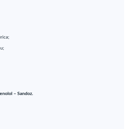
rica;
u;
enolol – Sandoz.