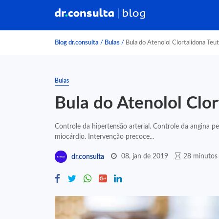
Blog dr.consulta
/
Bulas
/
Bula do Atenolol Clortalidona Teu
Bulas
Bula do Atenolol Clor
Controle da hipertensão arterial. Controle da angina pe
miocárdio. Intervenção precoce...
08, jan de 2019
28 minutos 
dr.consulta