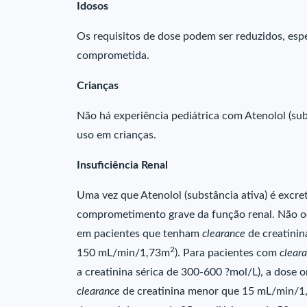
Idosos
Os requisitos de dose podem ser reduzidos, es
comprometida.
Crianças
Não há experiência pediátrica com Atenolol (sub
uso em crianças.
Insuficiência Renal
Uma vez que Atenolol (substância ativa) é excret
comprometimento grave da função renal. Não oco
em pacientes que tenham
clearance
de creatini
2
150 mL/min/1,73m
). Para pacientes com
clear
a creatinina sérica de 300-600 ?mol/L), a dose o
clearance
de creatinina menor que 15 mL/min/