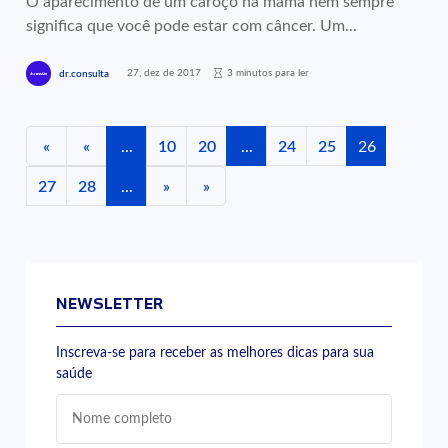
O aparecimento de um caroço na mama nem sempre
significa que você pode estar com câncer. Um...
27, dez de 2017
3 minutos para ler
dr.consulta
«
«
...
10
20
...
24
25
26
27
28
...
»
»
NEWSLETTER
Inscreva-se para receber as melhores dicas para sua
saúde