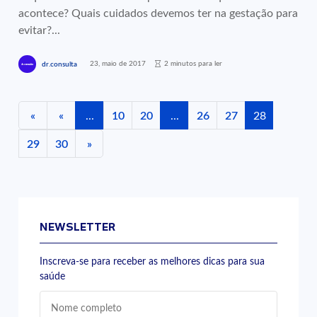
acontece? Quais cuidados devemos ter na gestação para
evitar?...
23, maio de 2017
2 minutos para ler
dr.consulta
«
«
...
10
20
...
26
27
28
29
30
»
NEWSLETTER
Inscreva-se para receber as melhores dicas para sua
saúde