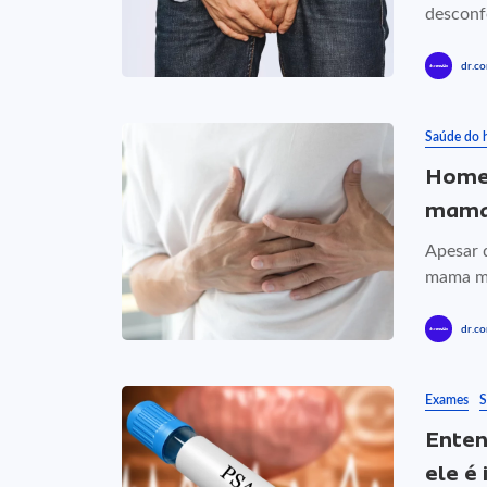
desconf
dr.co
Saúde do
Homen
mama
Apesar 
mama ma
dr.co
Exames
S
Enten
ele é