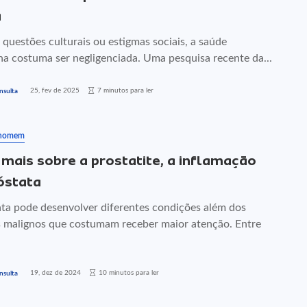
a
 questões culturais ou estigmas sociais, a saúde
na costuma ser negligenciada. Uma pesquisa recente da...
25, fev de 2025
7 minutos para ler
nsulta
 homem
 mais sobre a prostatite, a inflamação
óstata
ata pode desenvolver diferentes condições além dos
 malignos que costumam receber maior atenção. Entre
19, dez de 2024
10 minutos para ler
nsulta