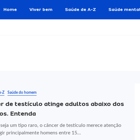
Home
Viver bem
Saúde de A-Z
Saúde menta
A-Z
Saúde do homem
r de testículo atinge adultos abaixo dos
os. Entenda
seja um tipo raro, o câncer de testículo merece atenção
gir principalmente homens entre 15...