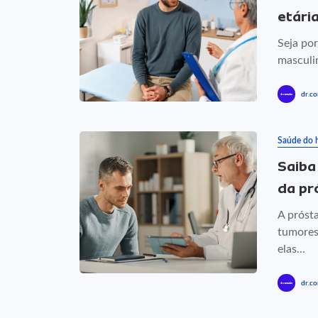
etári
Seja por
masculi
dr.co
Saúde do
Saiba
da pr
A próst
tumores
elas...
dr.co