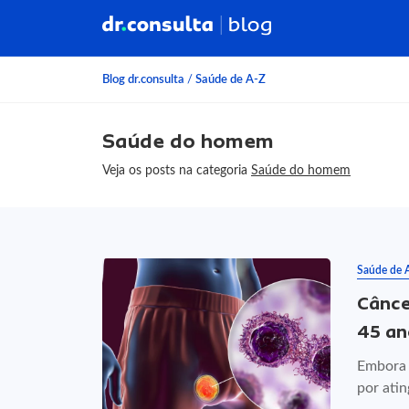
Blog dr.consulta
/
Saúde de A-Z
Saúde do homem
Veja os posts na categoria
Saúde do homem
Saúde de 
Cânce
45 an
Embora 
por atin