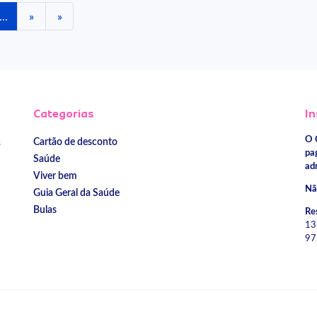
...
»
»
Categorias
In
O 
Cartão de desconto
e
pa
Saúde
ad
Viver bem
Nã
Guia Geral da Saúde
Bulas
Re
13
97