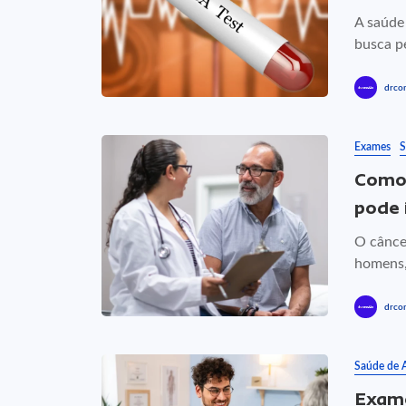
A saúde
busca pe
drcon
Exames
S
Como 
pode 
O cânce
homens, 
drcon
Saúde de 
Exame