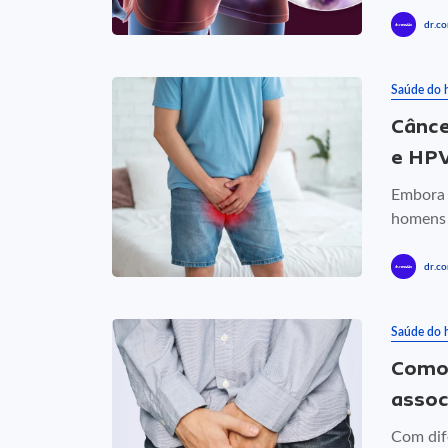
dr.co
Saúde do
Cânce
e HPV
Embora r
homens 
dr.co
Saúde do
Como 
assoc
Com dife