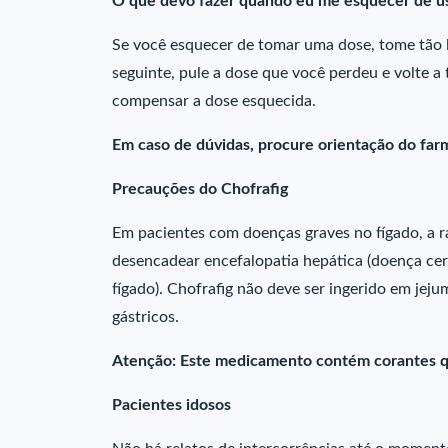
O que devo fazer quando eu me esquecer de us
Se você esquecer de tomar uma dose, tome tão l
seguinte, pule a dose que você perdeu e volte a
compensar a dose esquecida.
Em caso de dúvidas, procure orientação do farm
Precauções do Chofrafig
Em pacientes com doenças graves no fígado, a r
desencadear encefalopatia hepática (doença ce
fígado). Chofrafig não deve ser ingerido em je
gástricos.
Atenção: Este medicamento contém corantes q
Pacientes idosos