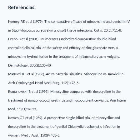
Referências:
Keeney RE et al (1979). The comparative efficacy of minocycline and penicillin-V
in Staphylococcus aureus skin and soft tissue infections. Cutis. 23(5):711-8.
Dreno B et al (2001). Multicenter randomized comparative double-blind
controlled clinical trial of the safety and efficacy of zinc gluconate versus
minocycline hydrochloride in the treatment of inflammatory acne vulgaris.
Dermatology. 203(2):135-40.
Mattucci KF et al (1986). Acute bacterial sinusitis. Minocycline vs amoxicillin.
Arch Otolaryngol Head Neck Surg. 112(1):73-6.
Romanowski B et al (1993). Minocycline compared with doxycycline in the
treatment of nongonococcal urethritis and mucopurulent cervicitis. Ann Intern
Med. 119(1):16-22.
Kovacs GT et al (1989). A prospective single-blind trial of minocycline and
doxycycline in the treatment of genital Chlamydia trachomatis infection in
women. Med J Aust. 150(9):483-5.