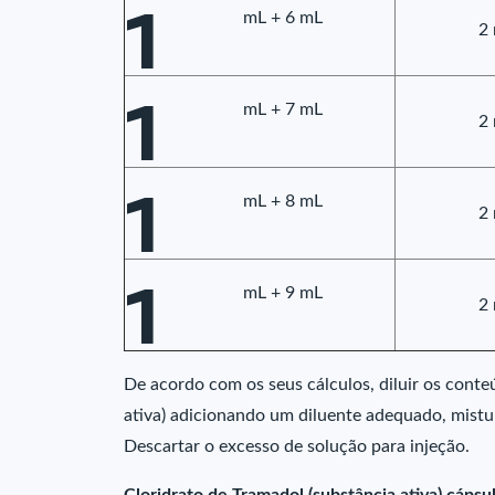
1
mL + 6 mL
2
1
mL + 7 mL
2
1
mL + 8 mL
2
1
mL + 9 mL
2
De acordo com os seus cálculos, diluir os cont
ativa) adicionando um diluente adequado, mistur
Descartar o excesso de solução para injeção.