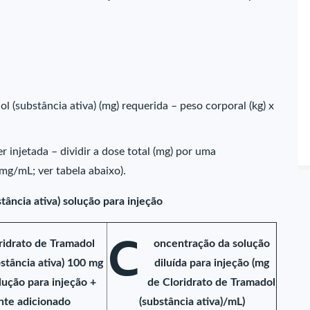
l (substância ativa) (mg) requerida – peso corporal (kg) x
r injetada – dividir a dose total (mg) por uma
mg/mL; ver tabela abaixo).
tância ativa) solução para injeção
C
ridrato de Tramadol
oncentração da solução
bstância ativa) 100 mg
diluída para injeção (mg
lução para injeção +
de Cloridrato de Tramadol
nte adicionado
(substância ativa)/mL)