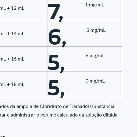
7,
1 mg/mL
 mL + 12 mL
6,
3 mg/mL
 mL + 14 mL
5,
6 mg/mL
 mL + 16 mL
5,
0 mg/mL
 mL + 18 mL
eúdos da ampola de Cloridrato de Tramadol (substância
ar e administrar o volume calculado da solução diluída.