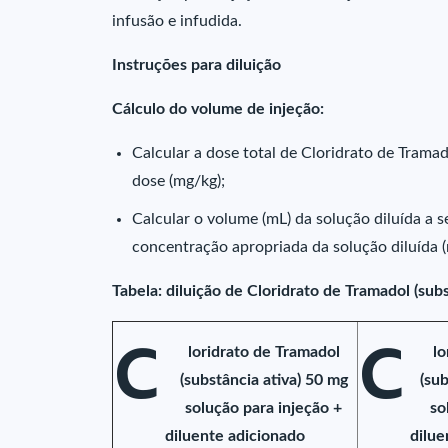
infusão e infudida.
Instruções para diluição
Cálculo do volume de injeção:
Calcular a dose total de Cloridrato de Tramado
dose (mg/kg);
Calcular o volume (mL) da solução diluída a se
concentração apropriada da solução diluída (
Tabela: diluição de Cloridrato de Tramadol (subs
C
C
loridrato de Tramadol
lo
(substância ativa) 50 mg
(su
solução para injeção +
so
diluente adicionado
dilue