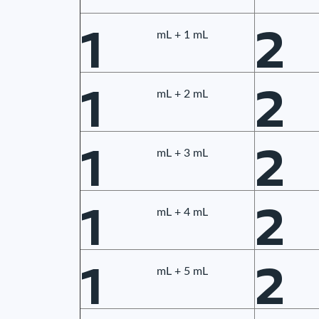
1
2
mL + 1 mL
1
2
mL + 2 mL
1
2
mL + 3 mL
1
2
mL + 4 mL
1
2
mL + 5 mL