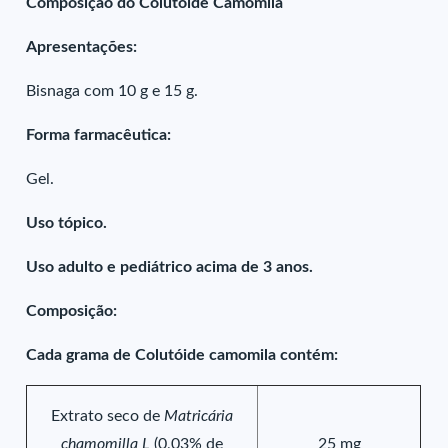
Composição do Colutóide Camomila
Apresentações:
Bisnaga com 10 g e 15 g.
Forma farmacêutica:
Gel.
Uso tópico.
Uso adulto e pediátrico acima de 3 anos.
Composição:
Cada grama de Colutóide camomila contém:
Extrato seco de
Matricária
chamomilla L
(0,03% de
25 mg