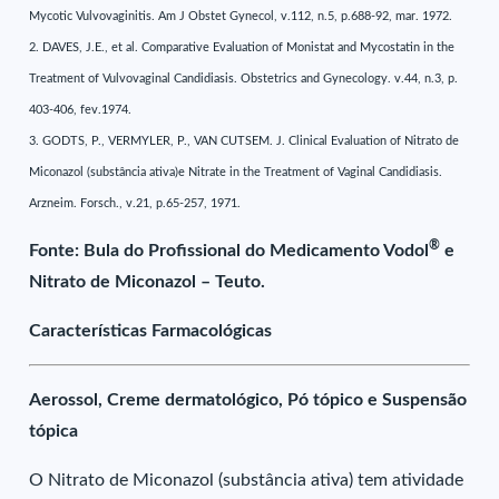
Mycotic Vulvovaginitis. Am J Obstet Gynecol, v.112, n.5, p.688-92, mar. 1972.
2. DAVES, J.E., et al. Comparative Evaluation of Monistat and Mycostatin in the
Treatment of Vulvovaginal Candidiasis. Obstetrics and Gynecology. v.44, n.3, p.
403-406, fev.1974.
3. GODTS, P., VERMYLER, P., VAN CUTSEM. J. Clinical Evaluation of Nitrato de
Miconazol (substância ativa)e Nitrate in the Treatment of Vaginal Candidiasis.
Arzneim. Forsch., v.21, p.65-257, 1971.
®
Fonte: Bula do Profissional do Medicamento Vodol
e
Nitrato de Miconazol – Teuto.
Características Farmacológicas
Aerossol, Creme dermatológico, Pó tópico e Suspensão
tópica
O Nitrato de Miconazol (substância ativa) tem atividade