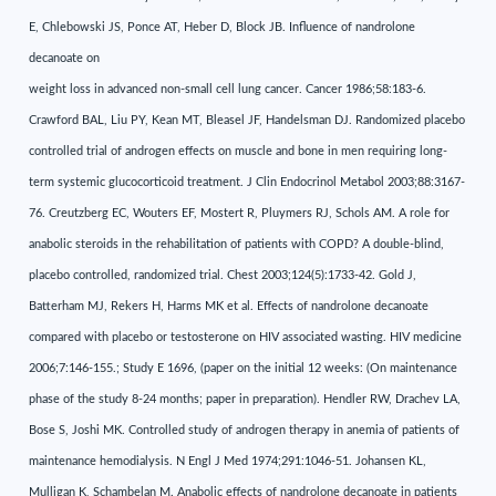
E, Chlebowski JS, Ponce AT, Heber D, Block JB. Influence of nandrolone
decanoate on
weight loss in advanced non-small cell lung cancer. Cancer 1986;58:183-6.
Crawford BAL, Liu PY, Kean MT, Bleasel JF, Handelsman DJ. Randomized placebo
controlled trial of androgen effects on muscle and bone in men requiring long-
term systemic glucocorticoid treatment. J Clin Endocrinol Metabol 2003;88:3167-
76. Creutzberg EC, Wouters EF, Mostert R, Pluymers RJ, Schols AM. A role for
anabolic steroids in the rehabilitation of patients with COPD? A double-blind,
placebo controlled, randomized trial. Chest 2003;124(5):1733-42. Gold J,
Batterham MJ, Rekers H, Harms MK et al. Effects of nandrolone decanoate
compared with placebo or testosterone on HIV associated wasting. HIV medicine
2006;7:146-155.; Study E 1696, (paper on the initial 12 weeks: (On maintenance
phase of the study 8-24 months; paper in preparation). Hendler RW, Drachev LA,
Bose S, Joshi MK. Controlled study of androgen therapy in anemia of patients of
maintenance hemodialysis. N Engl J Med 1974;291:1046-51. Johansen KL,
Mulligan K, Schambelan M. Anabolic effects of nandrolone decanoate in patients