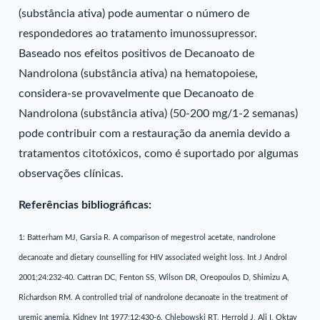
(substância ativa) pode aumentar o número de
respondedores ao tratamento imunossupressor.
Baseado nos efeitos positivos de Decanoato de
Nandrolona (substância ativa) na hematopoiese,
considera-se provavelmente que Decanoato de
Nandrolona (substância ativa) (50-200 mg/1-2 semanas)
pode contribuir com a restauração da anemia devido a
tratamentos citotóxicos, como é suportado por algumas
observações clínicas.
Referências bibliográficas:
1: Batterham MJ, Garsia R. A comparison of megestrol acetate, nandrolone
decanoate and dietary counselling for HIV associated weight loss. Int J Androl
2001;24:232-40. Cattran DC, Fenton SS, Wilson DR, Oreopoulos D, Shimizu A,
Richardson RM. A controlled trial of nandrolone decanoate in the treatment of
uremic anemia. Kidney Int 1977;12:430-6. Chlebowski RT, Herrold J, Ali I, Oktay