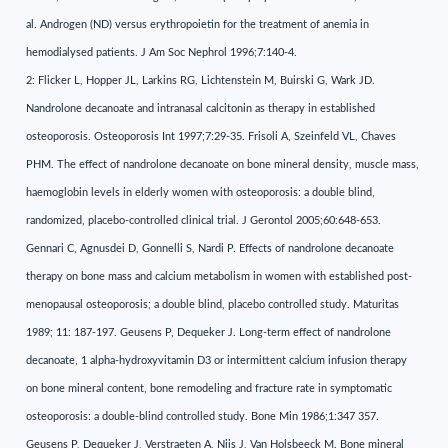
al. Androgen (ND) versus erythropoietin for the treatment of anemia in
hemodialysed patients. J Am Soc Nephrol 1996;7:140-4.
2: Flicker L, Hopper JL, Larkins RG, Lichtenstein M, Buirski G, Wark JD.
Nandrolone decanoate and intranasal calcitonin as therapy in established
osteoporosis. Osteoporosis Int 1997;7:29-35. Frisoli A, Szeinfeld VL, Chaves
PHM. The effect of nandrolone decanoate on bone mineral density, muscle mass,
haemoglobin levels in elderly women with osteoporosis: a double blind,
randomized, placebo-controlled clinical trial. J Gerontol 2005;60:648-653.
Gennari C, Agnusdei D, Gonnelli S, Nardi P. Effects of nandrolone decanoate
therapy on bone mass and calcium metabolism in women with established post-
menopausal osteoporosis; a double blind, placebo controlled study. Maturitas
1989; 11: 187-197. Geusens P, Dequeker J. Long-term effect of nandrolone
decanoate, 1 alpha-hydroxyvitamin D3 or intermittent calcium infusion therapy
on bone mineral content, bone remodeling and fracture rate in symptomatic
osteoporosis: a double-blind controlled study. Bone Min 1986;1:347 357.
Geusens P, Dequeker J, Verstraeten A, Nijs J, Van Holsbeeck M. Bone mineral