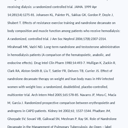
receiving dialysis: a randomized controlled trial. JAMA. 1999 Apr
14;281(14):1275-81. Johansen KL, Painter PL, Sakkas GK, Gordon P, Doyle J,
Shubert T. Effects of resistance exercise training and nandrolone decanoate on
body composition and muscle function among patients who receive hemodialysis:
A randomized, controlled trial. J Am Soc Nephrol 2006;17(8):2307-2314.
Mirahmadi MK, Vaziri ND. Long-term nandrolone and testosterone administration
in hemodialysis patients (A comparison of the hematopoietic, anabolic, and
endocrine effects). Drug Intel Clin Pharm 1980;14:493-7. Mulligan K, Zackin R,
Clark RA, Alston-Smith B, Liu T, Sattler FR, Delvers TB, Currier JS. Effect of
nandrolone decanoate therapy on weight and lean body mass in HIV-infected
women with weight loss: a randomized, doubleblind, placebo-controlled,
multicenter trial. Arch Intern Med 2005;165:578-85. Navarro JF, Mora C, Macia
M, Garcia J. Randomized prospective comparison between erythropoietin and
androgens in CAPD patients. Kidney Int 2002;61; 1537-1544. Phadtare JM,
Ghorpade SV, Sovani VB, Gaikwad SN, Meshram P, Ray SK. Role of Nandrolone
Decanoate in the Management of Pulmonary Tuberculosis: An Open – label