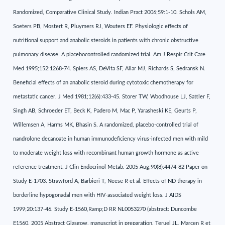
Randomized, Comparative Clinical Study. Indian Pract 2006;59:1-10. Schols AM,
Soeters PB, Mostert R, Pluymers RJ, Wouters EF. Physiologic effects of
nutritional support and anabolic steroids in patients with chronic obstructive
pulmonary disease. A placebocontrolled randomized trial. Am J Respir Crit Care
Med 1995;152:1268-74. Spiers AS, DeVita SF, Allar MJ, Richards S, Sedransk N.
Beneficial effects of an anabolic steroid during cytotoxic chemotherapy for
metastatic cancer. J Med 1981;12(6):433-45. Storer TW, Woodhouse LJ, Sattler F,
Singh AB, Schroeder ET, Beck K, Padero M, Mac P, Yarasheski KE, Geurts P,
Willemsen A, Harms MK, Bhasin S. A randomized, placebo-controlled trial of
nandrolone decanoate in human immunodeficiency virus-infected men with mild
to moderate weight loss with recombinant human growth hormone as active
reference treatment. J Clin Endocrinol Metab. 2005 Aug;90(8):4474-82 Paper on
Study E-1703. Strawford A, Barbieri T, Neese R et al. Effects of ND therapy in
borderline hypogonadal men with HIV-associated weight loss. J AIDS
1999;20:137-46. Study E-1560,Ramp;D RR NL0053270 (abstract: Duncombe
E1560, 2005 Abstract Glasgow, manuscript in preparation. Teruel JL, Marcen R et