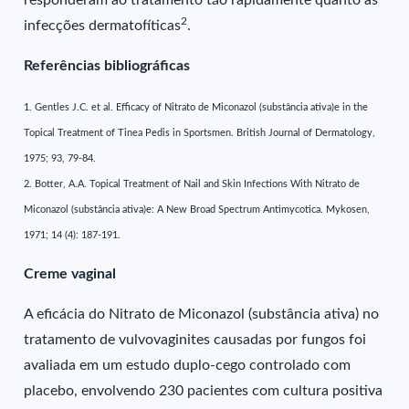
responderam ao tratamento tão rapidamente quanto as
2
infecções dermatofíticas
.
Referências bibliográficas
1. Gentles J.C. et al. Efficacy of Nitrato de Miconazol (substância ativa)e in the
Topical Treatment of Tinea Pedis in Sportsmen. British Journal of Dermatology,
1975; 93, 79-84.
2. Botter, A.A. Topical Treatment of Nail and Skin Infections With Nitrato de
Miconazol (substância ativa)e: A New Broad Spectrum Antimycotica. Mykosen,
1971; 14 (4): 187-191.
Creme vaginal
A eficácia do Nitrato de Miconazol (substância ativa) no
tratamento de vulvovaginites causadas por fungos foi
avaliada em um estudo duplo-cego controlado com
placebo, envolvendo 230 pacientes com cultura positiva