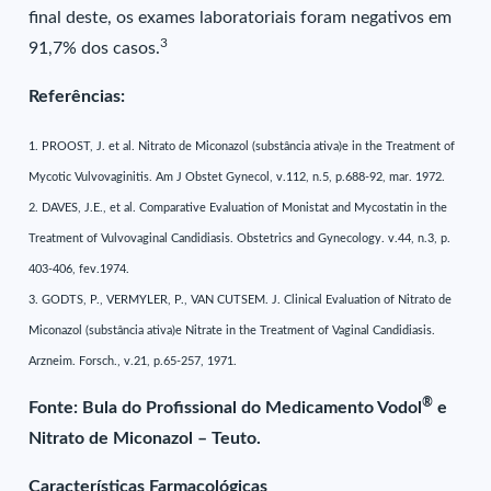
final deste, os exames laboratoriais foram negativos em
3
91,7% dos casos.
Referências:
1. PROOST, J. et al. Nitrato de Miconazol (substância ativa)e in the Treatment of
Mycotic Vulvovaginitis. Am J Obstet Gynecol, v.112, n.5, p.688-92, mar. 1972.
2. DAVES, J.E., et al. Comparative Evaluation of Monistat and Mycostatin in the
Treatment of Vulvovaginal Candidiasis. Obstetrics and Gynecology. v.44, n.3, p.
403-406, fev.1974.
3. GODTS, P., VERMYLER, P., VAN CUTSEM. J. Clinical Evaluation of Nitrato de
Miconazol (substância ativa)e Nitrate in the Treatment of Vaginal Candidiasis.
Arzneim. Forsch., v.21, p.65-257, 1971.
®
Fonte: Bula do Profissional do Medicamento Vodol
e
Nitrato de Miconazol – Teuto.
Características Farmacológicas