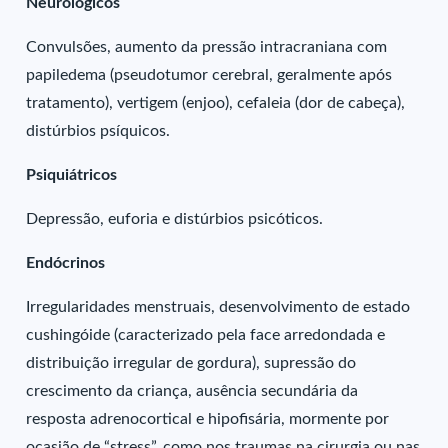
Neurológicos
Convulsões, aumento da pressão intracraniana com
papiledema (pseudotumor cerebral, geralmente após
tratamento), vertigem (enjoo), cefaleia (dor de cabeça),
distúrbios psíquicos.
Psiquiátricos
Depressão, euforia e distúrbios psicóticos.
Endócrinos
Irregularidades menstruais, desenvolvimento de estado
cushingóide (caracterizado pela face arredondada e
distribuição irregular de gordura), supressão do
crescimento da criança, ausência secundária da
resposta adrenocortical e hipofisária, mormente por
ocasião de “stress”, como nos traumas na cirurgia ou nas