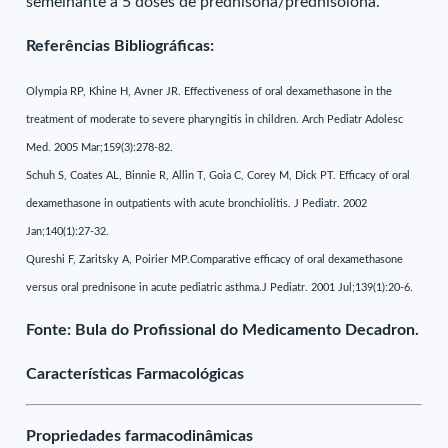
semelhante a 5 doses de prednisona/prednisolona.
Referências Bibliográficas:
Olympia RP, Khine H, Avner JR. Effectiveness of oral dexamethasone in the
treatment of moderate to severe pharyngitis in children. Arch Pediatr Adolesc
Med. 2005 Mar;159(3):278-82.
Schuh S, Coates AL, Binnie R, Allin T, Goia C, Corey M, Dick PT. Efficacy of oral
dexamethasone in outpatients with acute bronchiolitis. J Pediatr. 2002
Jan;140(1):27-32.
Qureshi F, Zaritsky A, Poirier MP.Comparative efficacy of oral dexamethasone
versus oral prednisone in acute pediatric asthma.J Pediatr. 2001 Jul;139(1):20-6.
Fonte: Bula do Profissional do Medicamento Decadron.
Características Farmacológicas
Propriedades farmacodinâmicas