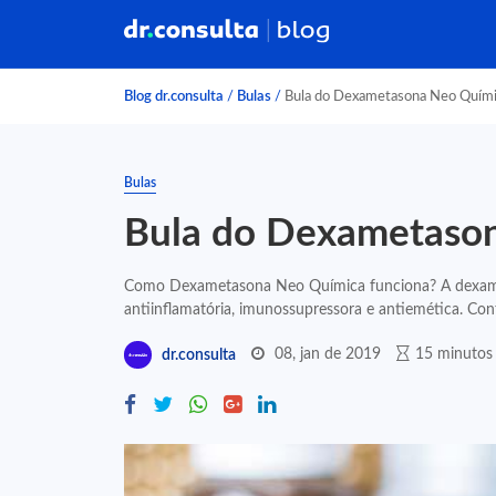
Blog dr.consulta
/
Bulas
/
Bula do Dexametasona Neo Quím
Bulas
Bula do Dexametaso
Como Dexametasona Neo Química funciona? A dexameta
antiinflamatória, imunossupressora e antiemética. Co
08, jan de 2019
15 minutos 
dr.consulta