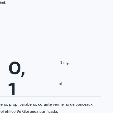
0ml.
0,
1 mg
1
ml
abeno, propilparabeno, corante vermelho de ponceaux,
ool etílico 96 GLe água purificada.