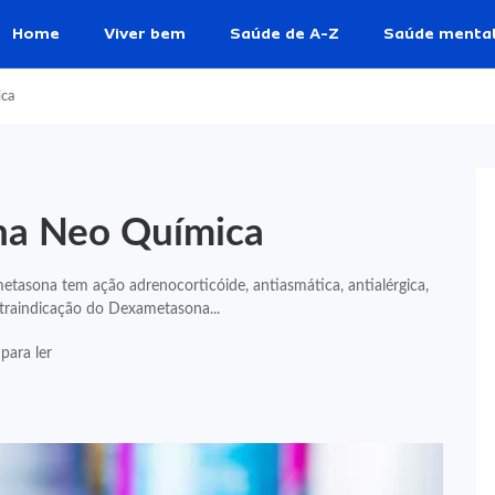
Home
Viver bem
Saúde de A-Z
Saúde menta
ica
na Neo Química
sona tem ação adrenocorticóide, antiasmática, antialérgica,
ntraindicação do Dexametasona...
para ler