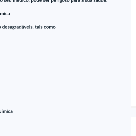
seu médico, pode ser perigoso para a sua saúde.
ímica
 desagradáveis, tais como
uímica