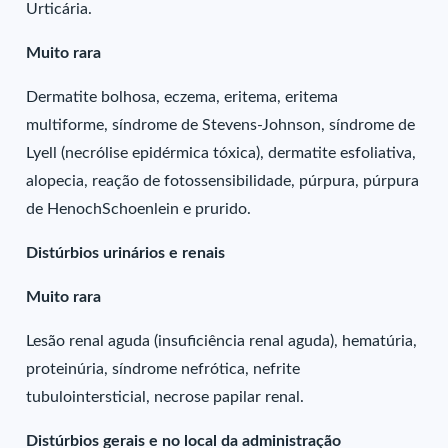
Urticária.
Muito rara
Dermatite bolhosa, eczema, eritema, eritema
multiforme, síndrome de Stevens-Johnson, síndrome de
Lyell (necrólise epidérmica tóxica), dermatite esfoliativa,
alopecia, reação de fotossensibilidade, púrpura, púrpura
de HenochSchoenlein e prurido.
Distúrbios urinários e renais
Muito rara
Lesão renal aguda (insuficiência renal aguda), hematúria,
proteinúria, síndrome nefrótica, nefrite
tubulointersticial, necrose papilar renal.
Distúrbios gerais e no local da administração