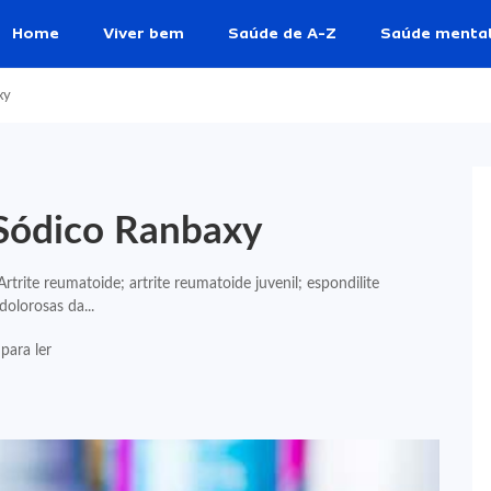
Home
Viver bem
Saúde de A-Z
Saúde menta
xy
 Sódico Ranbaxy
trite reumatoide; artrite reumatoide juvenil; espondilite
dolorosas da...
para ler