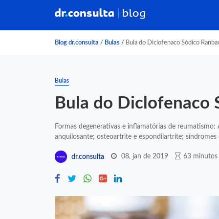
Blog dr.consulta
/
Bulas
/
Bula do Diclofenaco Sódico Ranba
Bulas
Bula do Diclofenaco
Formas degenerativas e inflamatórias de reumatismo: Ar
anquilosante; osteoartrite e espondilartrite; síndromes 
08, jan de 2019
63 minutos 
dr.consulta