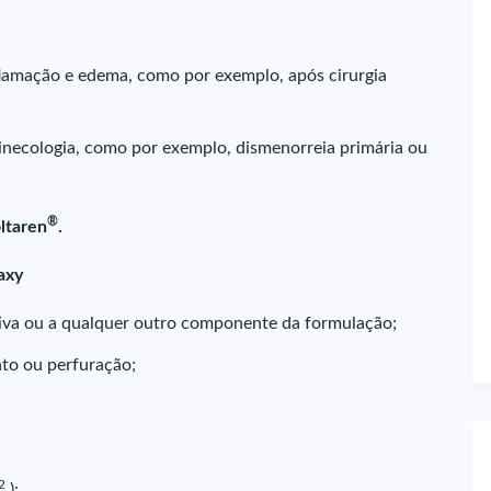
flamação e edema, como por exemplo, após cirurgia
inecologia, como por exemplo, dismenorreia primária ou
®
ltaren
.
axy
tiva ou a qualquer outro componente da formulação;
nto ou perfuração;
2
);