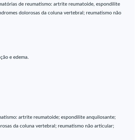
atórias de reumatismo: artrite reumatoide, espondilite
 síndromes dolorosas da coluna vertebral; reumatismo não
ação e edema.
atismo: artrite reumatoide; espondilite anquilosante;
orosas da coluna vertebral; reumatismo não articular;