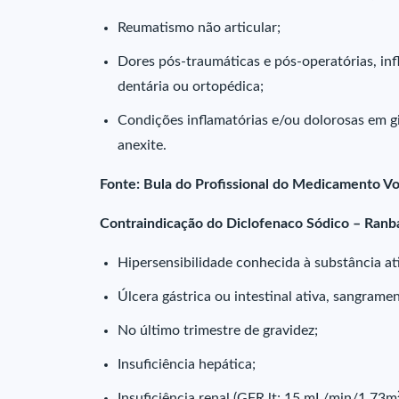
Reumatismo não articular;
Dores pós-traumáticas e pós-operatórias, in
dentária ou ortopédica;
Condições inflamatórias e/ou dolorosas em g
anexite.
Fonte: Bula do Profissional do Medicamento Vo
Contraindicação do Diclofenaco Sódico – Ranb
Hipersensibilidade conhecida à substância a
Úlcera gástrica ou intestinal ativa, sangrame
No último trimestre de gravidez;
Insuficiência hepática;
Insuficiência renal (GFR lt; 15 mL/min/1.73m